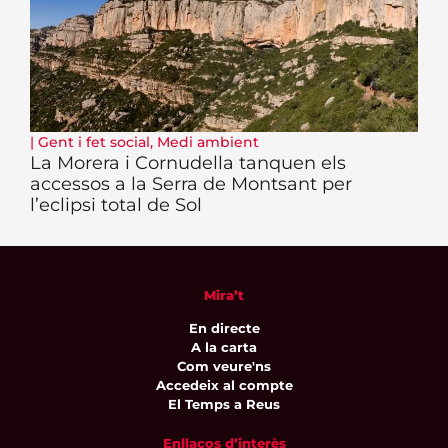
|
Gent i fet social
,
Medi ambient
La Morera i Cornudella tanquen els
accessos a la Serra de Montsant per
l’eclipsi total de Sol
Mira’t
En directe
A la carta
Com veure'ns
Accedeix al compte
El Temps a Reus
Enllaços d’interès