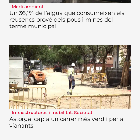
|
Medi ambient
Un 36,1% de l’aigua que consumeixen els
reusencs prové dels pous i mines del
terme municipal
|
Infraestructures i mobilitat
,
Societat
Astorga, cap a un carrer més verd i per a
vianants