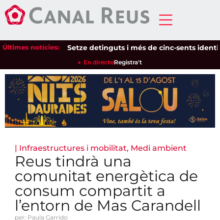
Últimes notícies:
Setze detinguts i més de cinc-sents identificat
En directe
Registra't
|
Infraestructures i mobilitat
,
Medi ambient
Reus tindrà una
comunitat energètica de
consum compartit a
l’entorn de Mas Carandell
per: Paula Garrido