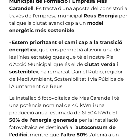
Municipal de Formació i Empresa Mas
Carandell
. Es tracta d’una aposta del consistori a
través de l’empresa municipal
Reus Energia
per
tal que la ciutat avanci cap a un
model
energètic més sostenible
.
«
Estem prioritzant el camí cap a la transició
energètica
, que ens permetrà afavorir una de
les línies estratègiques que té el nostre Pla
d’Acció Municipal, que és el de
ciutat verda i
sostenible
«, ha remarcat Daniel Rubio, regidor
de Medi Ambient, Sostenibilitat i via Pública de
l’Ajuntament de Reus.
La instal·lació fotovoltaica de Mas Carandell té
una potència nominal de 40 kWn i una
producció anual estimada de 61.504 kWh. El
50% de l’energia generada
per la instal·lació
fotovoltaica es destinarà a l’
autoconsum de
l’edifici
, mentre que
l’altre 50%
s’oferirà a un