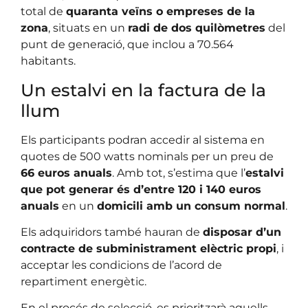
total de
quaranta veïns o empreses de la
zona
, situats en un
radi de dos quilòmetres
del
punt de generació, que inclou a 70.564
habitants.
Un estalvi en la factura de la
llum
Els participants podran accedir al sistema en
quotes de 500 watts nominals per un preu de
66 euros anuals
. Amb tot, s’estima que l’
estalvi
que pot generar és d’entre 120 i 140 euros
anuals
en un
domicili amb un consum normal
.
Els adquiridors també hauran de
disposar d’un
contracte de subministrament elèctric propi
, i
acceptar les condicions de l’acord de
repartiment energètic.
En el procés de selecció, es prioritzarà aquells