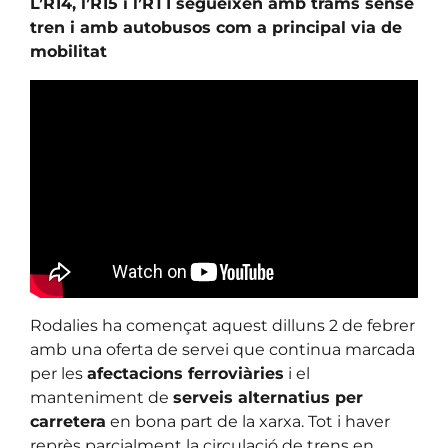
L’R14, l’R15 i l’RT1 segueixen amb trams sense
tren i amb autobusos com a principal via de
mobilitat
Rodalies ha començat aquest dilluns 2 de febrer
amb una oferta de servei que continua marcada
per les
afectacions ferroviàries
i el
manteniment de
serveis alternatius per
carretera
en bona part de la xarxa. Tot i haver
reprès parcialment la circulació de trens en