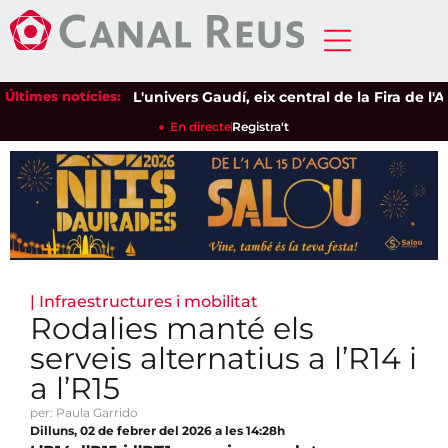
Últimes notícies:
L'univers Gaudí, eix central de la Fira de l'Ave
En directe
Registra't
|
Infraestructures i mobilitat
Rodalies manté els
serveis alternatius a l’R14 i
a l’R15
per: Paula Garrido
Dilluns, 02 de febrer del 2026 a les 14:28h