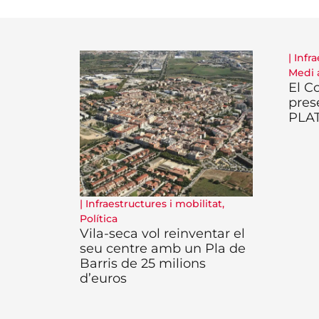
|
Infra
Medi 
El C
pres
PLA
|
Infraestructures i mobilitat
,
Política
Vila-seca vol reinventar el
seu centre amb un Pla de
Barris de 25 milions
d’euros