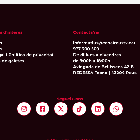
s d’interès
Contacta’ns
m
informatius@canalreustv.cat
ns
977 300 509
al i Política de privacitat
De dilluns a divendres
a de galetes
de 9:00h a 18:00h
Avinguda de Bellissens 42 B
REDESSA Tecno | 43204 Reus
Segueix-nos