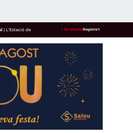
Estació de tren de Reus ja té instal·lat un aparcament de bicis 
En directe
Registra't