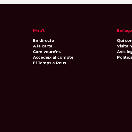
Mira’t
Enllaço
En directe
Qui so
A la carta
Visita'
Com veure'ns
Avís leg
Accedeix al compte
Polític
El Temps a Reus