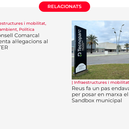
RELACIONATS
estructures i mobilitat
,
ambient
,
Política
onsell Comarcal
enta al·legacions al
TER
|
Infraestructures i mobilita
Reus fa un pas endav
per posar en marxa el
Sandbox municipal