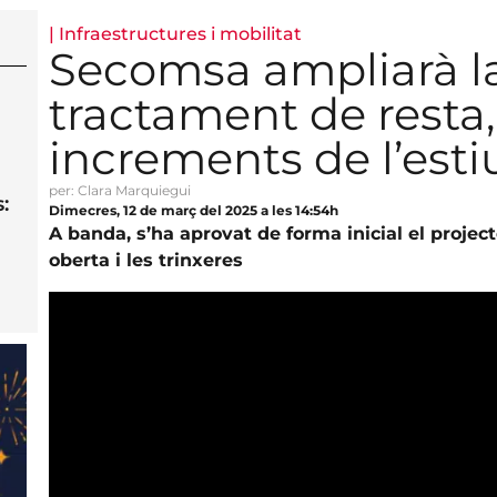
|
Infraestructures i mobilitat
Secomsa ampliarà la
tractament de resta,
increments de l’esti
per: Clara Marquiegui
:
Dimecres, 12 de març del 2025 a les 14:54h
A banda, s’ha aprovat de forma inicial el projec
oberta i les trinxeres