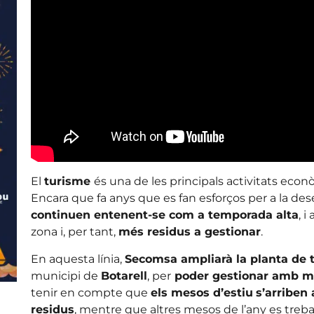
El
turisme
és una de les principals activitats eco
Encara que fa anys que es fan esforços per a la des
continuen entenent-se com a temporada alta
, 
zona i, per tant,
més residus a gestionar
.
En aquesta línia,
Secomsa ampliarà la planta de t
municipi de
Botarell
, per
poder gestionar amb més
tenir en compte que
els mesos d’estiu
s’arriben 
residus
, mentre que altres mesos de l’any es treb