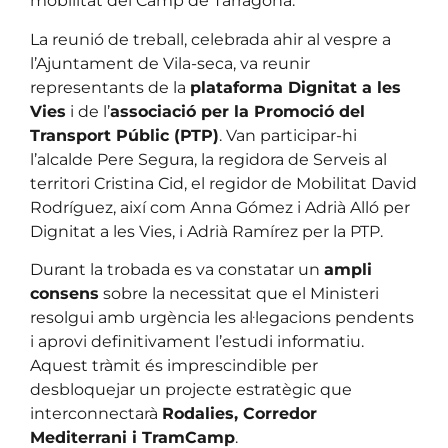
mobilitat del Camp de Tarragona.
La reunió de treball, celebrada ahir al vespre a
l’Ajuntament de Vila-seca, va reunir
representants de la
plataforma Dignitat a les
Vies
i de l’
associació per la Promoció del
Transport Públic (PTP)
. Van participar-hi
l’alcalde Pere Segura, la regidora de Serveis al
territori Cristina Cid, el regidor de Mobilitat David
Rodríguez, així com Anna Gómez i Adrià Alló per
Dignitat a les Vies, i Adrià Ramírez per la PTP.
Durant la trobada es va constatar un
ampli
consens
sobre la necessitat que el Ministeri
resolgui amb urgència les al·legacions pendents
i aprovi definitivament l’estudi informatiu.
Aquest tràmit és imprescindible per
desbloquejar un projecte estratègic que
interconnectarà
Rodalies, Corredor
Mediterrani i TramCamp
.