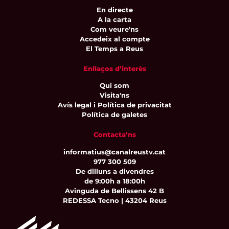
En directe
A la carta
Com veure'ns
Accedeix al compte
El Temps a Reus
Enllaços d’interès
Qui som
Visita'ns
Avís legal i Política de privacitat
Política de galetes
Contacta’ns
informatius@canalreustv.cat
977 300 509
De dilluns a divendres
de 9:00h a 18:00h
Avinguda de Bellissens 42 B
REDESSA Tecno | 43204 Reus