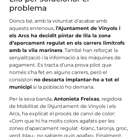
problema
Doncs bé, amb la voluntat d’acabar amb
aquests enrenous,
l’Ajuntament de Vinyols i
els Arcs ha decidit pintar de lila la zona
d’aparcament regulat en els carrers limítrofs
amb la vila marinera
. També han reforçat la
senyalització i la informació a les màquines de
pagament. Es tracta d’una prova pilot que
només s’ha fet en alguns carrers, però el
consistori
no descarta implantar-ho a tot el
municipi
si la població ho demana.
Per la seva banda,
Antonieta Freixas
, regidora
de Mobilitat de l’Ajuntament de Vinyols i els
Arcs, ha explicat el procés de canvi de color:
«Com que hi ha molts colors agafats per les
zones d’aparcament regulat -blanc, taronja, groc,
verd, blau-, no sabíem quin agafar». Finalment,