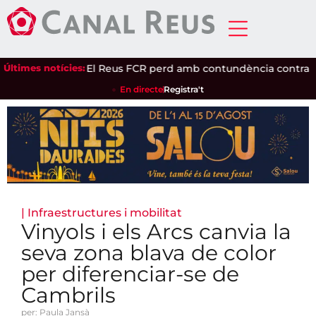
ia el Pinaret
Últimes notícies:
|
El Reus FCR perd amb contundència contra un 
En directe
Registra't
|
Infraestructures i mobilitat
Vinyols i els Arcs canvia la
seva zona blava de color
per diferenciar-se de
Cambrils
per: Paula Jansà