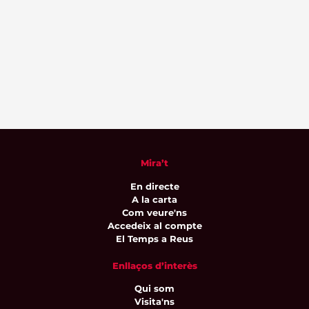
Mira’t
En directe
A la carta
Com veure'ns
Accedeix al compte
El Temps a Reus
Enllaços d’interès
Qui som
Visita'ns