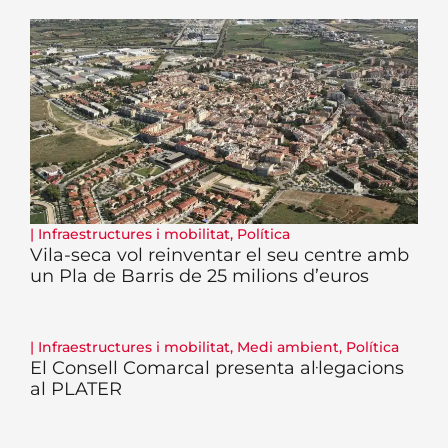
|
Infraestructures i mobilitat
,
Política
Vila-seca vol reinventar el seu centre amb
un Pla de Barris de 25 milions d’euros
|
Infraestructures i mobilitat
,
Medi ambient
,
Política
El Consell Comarcal presenta al·legacions
al PLATER