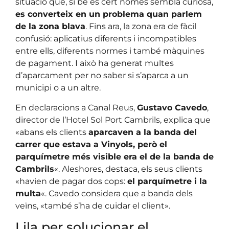
situació que, si bé és cert només sembla curiosa,
es converteix en un problema quan parlem
de la zona blava
. Fins ara, la zona era de fàcil
confusió: aplicatius diferents i incompatibles
entre ells, diferents normes i també màquines
de pagament. I això ha generat multes
d’aparcament per no saber si s’aparca a un
municipi o a un altre.
En declaracions a Canal Reus,
Gustavo Cavedo
,
director de l’Hotel Sol Port Cambrils, explica que
«abans els clients
aparcaven a la banda del
carrer que estava a Vinyols, però el
parquímetre més visible era el de la banda de
Cambrils
«. Aleshores, destaca, els seus clients
«havien de pagar dos cops:
el parquímetre i la
multa
«. Cavedo considera que a banda dels
veïns, «també s’ha de cuidar el client».
Lila per solucionar el