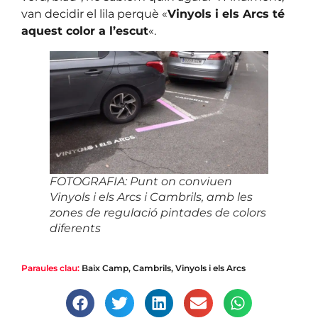
van decidir el lila perquè «
Vinyols i els Arcs té
aquest color a l’escut
«.
FOTOGRAFIA: Punt on conviuen
Vinyols i els Arcs i Cambrils, amb les
zones de regulació pintades de colors
diferents
Paraules clau:
Baix Camp
,
Cambrils
,
Vinyols i els Arcs