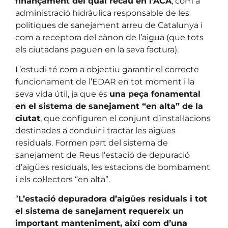
finançament del qual recau en l’ACA
, com a
administració hidràulica responsable de les
polítiques de sanejament arreu de Catalunya i
com a receptora del cànon de l’aigua (que tots
els ciutadans paguen en la seva factura).
L’estudi té com a objectiu garantir el correcte
funcionament de l’EDAR en tot moment i la
seva vida útil, ja que és
una peça fonamental
en el sistema de sanejament “en alta” de la
ciutat
, que configuren el conjunt d’instal·lacions
destinades a conduir i tractar les aigües
residuals. Formen part del sistema de
sanejament de Reus l’estació de depuració
d’aigües residuals, les estacions de bombament
i els col·lectors “en alta”.
“
L’estació depuradora d’aigües residuals i tot
el sistema de sanejament requereix un
important manteniment, així com d’una