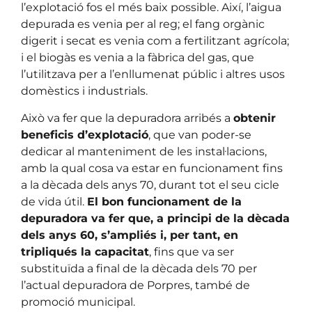
l’explotació fos el més baix possible. Així, l’aigua
depurada es venia per al reg; el fang orgànic
digerit i secat es venia com a fertilitzant agrícola;
i el biogàs es venia a la fàbrica del gas, que
l’utilitzava per a l’enllumenat públic i altres usos
domèstics i industrials.
Això va fer que la depuradora arribés a
obtenir
beneficis d’explotació
, que van poder-se
dedicar al manteniment de les instal·lacions,
amb la qual cosa va estar en funcionament fins
a la dècada dels anys 70, durant tot el seu cicle
de vida útil.
El bon funcionament de la
depuradora va fer que, a principi de la dècada
dels anys 60, s’ampliés i, per tant, en
tripliqués la capacitat
, fins que va ser
substituïda a final de la dècada dels 70 per
l’actual depuradora de Porpres, també de
promoció municipal.