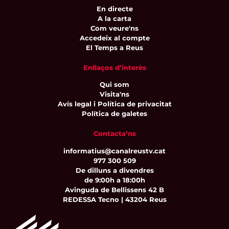
En directe
A la carta
Com veure'ns
Accedeix al compte
El Temps a Reus
Enllaços d’interès
Qui som
Visita'ns
Avís legal i Política de privacitat
Política de galetes
Contacta’ns
informatius@canalreustv.cat
977 300 509
De dilluns a divendres
de 9:00h a 18:00h
Avinguda de Bellissens 42 B
REDESSA Tecno | 43204 Reus