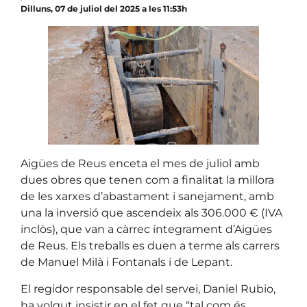
Dilluns, 07 de juliol del 2025 a les 11:53h
Aigües de Reus enceta el mes de juliol amb
dues obres que tenen com a finalitat la millora
de les xarxes d’abastament i sanejament, amb
una la inversió que ascendeix als 306.000 € (IVA
inclòs), que van a càrrec íntegrament d’Aigües
de Reus. Els treballs es duen a terme als carrers
de Manuel Milà i Fontanals i de Lepant.
El regidor responsable del servei, Daniel Rubio,
ha volgut insistir en el fet que “tal com és