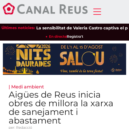
Últimes notícies:
La sensibilitat de Valeria Castro captiva el públi
En directe
Registra't
|
Medi ambient
Aigües de Reus inicia
obres de millora la xarxa
de sanejament i
abastament
per: Redacció