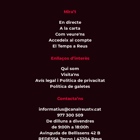
Mira’t
En directe
A la carta
Com veure'ns
Accedeix al compte
El Temps a Reus
Enllaços d’interès
Qui som
Visita'ns
Avís legal i Política de privacitat
Política de galetes
Contacta’ns
informatius@canalreustv.cat
977 300 509
De dilluns a divendres
de 9:00h a 18:00h
Avinguda de Bellissens 42 B
REDESSA Tecno | 43204 Reus