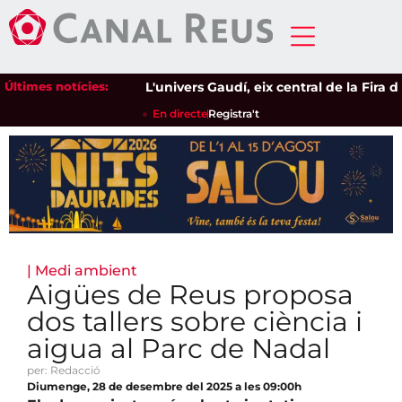
Últimes notícies:
L'univers Gaudí, eix central de la Fira de
En directe
Registra't
|
Medi ambient
Aigües de Reus proposa
dos tallers sobre ciència i
aigua al Parc de Nadal
per: Redacció
Diumenge, 28 de desembre del 2025 a les 09:00h