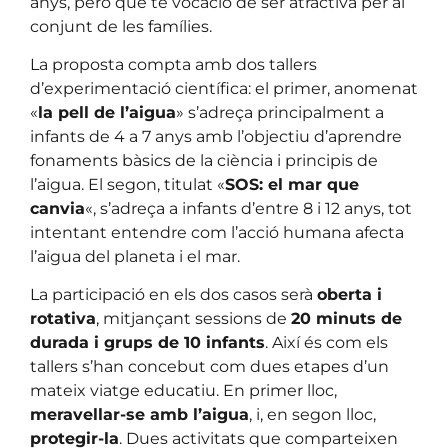
anys, però que té vocació de ser atractiva per al
conjunt de les famílies.
La proposta compta amb dos tallers
d’experimentació científica: el primer, anomenat
«
la pell de l’aigua
» s’adreça principalment a
infants de 4 a 7 anys amb l’objectiu d’aprendre
fonaments bàsics de la ciència i principis de
l’aigua. El segon, titulat «
SOS: el mar que
canvia
«, s’adreça a infants d’entre 8 i 12 anys, tot
intentant entendre com l’acció humana afecta
l’aigua del planeta i el mar.
La participació en els dos casos serà
oberta i
rotativa
, mitjançant sessions de
20 minuts de
durada i grups de 10 infants
. Així és com els
tallers s’han concebut com dues etapes d’un
mateix viatge educatiu. En primer lloc,
meravellar-se amb l’aigua
, i, en segon lloc,
protegir-la
. Dues activitats que comparteixen