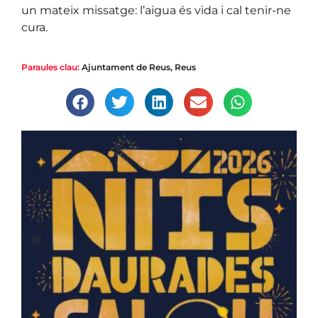
un mateix missatge: l’aigua és vida i cal tenir-ne
cura.
Paraules clau:
Ajuntament de Reus
,
Reus