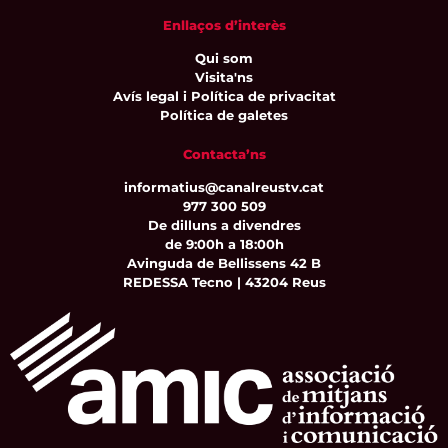
Enllaços d’interès
Qui som
Visita'ns
Avís legal i Política de privacitat
Política de galetes
Contacta’ns
informatius@canalreustv.cat
977 300 509
De dilluns a divendres
de 9:00h a 18:00h
Avinguda de Bellissens 42 B
REDESSA Tecno | 43204 Reus