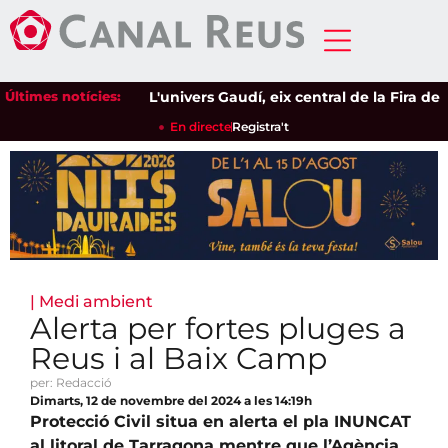
Últimes notícies:
L'univers Gaudí, eix central de la Fira de l'
En directe
Registra't
|
Medi ambient
Alerta per fortes pluges a
Reus i al Baix Camp
per: Redacció
Dimarts, 12 de novembre del 2024 a les 14:19h
Protecció Civil situa en alerta el pla INUNCAT
al litoral de Tarragona mentre que l’Agència