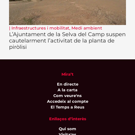
|
Infraestructures i mobilitat
,
Medi ambient
L’Ajuntament de la Selva del Camp suspen
cautelarment l’activitat de la planta de
piròlisi
Mira’t
En directe
A la carta
Com veure'ns
Accedeix al compte
El Temps a Reus
Enllaços d’interès
Qui som
Visita'ns