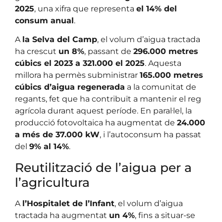
2025
, una xifra que representa
el 14% del
consum anual
.
A
la Selva del Camp
, el volum d’aigua tractada
ha crescut
un 8%
, passant de
296.000 metres
cúbics el 2023 a 321.000 el 2025
. Aquesta
millora ha permès subministrar
165.000 metres
cúbics d’aigua regenerada
a la comunitat de
regants, fet que ha contribuït a mantenir el reg
agrícola durant aquest període. En paral·lel, la
producció fotovoltaica ha augmentat de
24.000
a més de 37.000 kW
, i l’autoconsum ha passat
del
9% al 14%
.
Reutilització de l’aigua per a
l’agricultura
A
l’Hospitalet de l’Infant
, el volum d’aigua
tractada ha augmentat
un 4%
, fins a situar-se