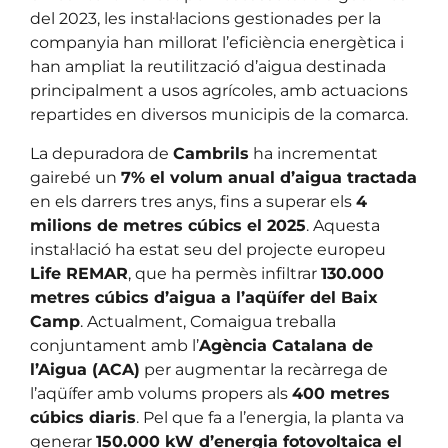
del 2023, les instal·lacions gestionades per la
companyia han millorat l’eficiència energètica i
han ampliat la reutilització d’aigua destinada
principalment a usos agrícoles, amb actuacions
repartides en diversos municipis de la comarca.
La depuradora de
Cambrils
ha incrementat
gairebé un
7% el volum anual d’aigua tractada
en els darrers tres anys, fins a superar els
4
milions de metres cúbics el 2025
. Aquesta
instal·lació ha estat seu del projecte europeu
Life REMAR
, que ha permès infiltrar
130.000
metres cúbics d’aigua a l’aqüífer del Baix
Camp
. Actualment, Comaigua treballa
conjuntament amb l’
Agència Catalana de
l’Aigua (ACA)
per augmentar la recàrrega de
l’aqüífer amb volums propers als
400 metres
cúbics diaris
. Pel que fa a l’energia, la planta va
generar
150.000 kW d’energia fotovoltaica el