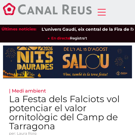
Últimes notícies:
L'univers Gaudí, eix central de la Fira de l'Av
En directe
Registra't
|
Medi ambient
La Festa dels Falciots vol
potenciar el valor
ornitològic del Camp de
Tarragona
per: Laura Roig