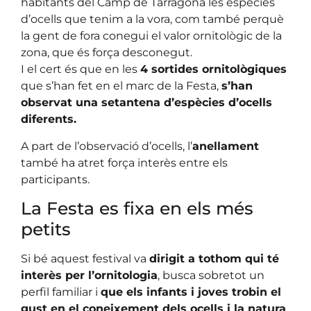
habitants del Camp de Tarragona les espècies
d’ocells que tenim a la vora, com també perquè
la gent de fora conegui el valor ornitològic de la
zona, que és força desconegut.
I el cert és que en les
4 sortides ornitològiques
que s’han fet en el marc de la Festa,
s’han
observat una setantena d’espècies d’ocells
diferents.
A part de l’observació d’ocells, l’
anellament
també ha atret força interès entre els
participants.
La Festa es fixa en els més
petits
Si bé aquest festival va
dirigit a tothom qui té
interès per l’ornitologia
, busca sobretot un
perfil familiar i
que els infants i joves trobin el
gust en el coneixement dels ocells i la natura
.