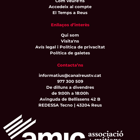
Com veure'ns
Accedeix al compte
El Temps a Reus
Enllaços d’interès
Qui som
Visita'ns
Avís legal i Política de privacitat
Política de galetes
Contacta’ns
informatius@canalreustv.cat
977 300 509
De dilluns a divendres
de 9:00h a 18:00h
Avinguda de Bellissens 42 B
REDESSA Tecno | 43204 Reus