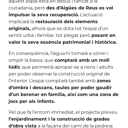
aquest espai està en desús i tancat a la
ciutadania, però
des d’Aigües de Reus es vol
impulsar la seva recuperació.
L’actuació
implicarà la
restauració dels elements
originals,
alhora que es dota tot l’espai d’un
sentit urbà i familiar, tot plegat però
posant en
valor la seva essència patrimonial i històrica.
En conseqüència, l’aigua hi tornarà a córrer i
omplir la bassa, que
comptarà amb un moll
lúdic
que permetrà apropar-se a nens i adults
per poder observar la construcció original de
l’interior. L’espai comptarà també amb
zones
d’ombra i descans, taules per poder gaudir
d’un berenar en família, així com una zona de
jocs per als infants.
Pel que fa l’entorn immediat, el projecte preveu
l’enjardinament i la construcció de grades
d’obra vista
a la façana del camí de la pedrera