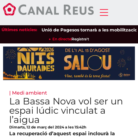
Últimes notícies:
Unió de Pagesos tornarà a les mobilitzacions pe
En directe
Registra't
|
Medi ambient
La Bassa Nova vol ser un
espai lúdic vinculat a
l’aigua
Dimarts, 12 de març del 2024 a les 15:42h
La recuperació d’aquest espai inclourà la