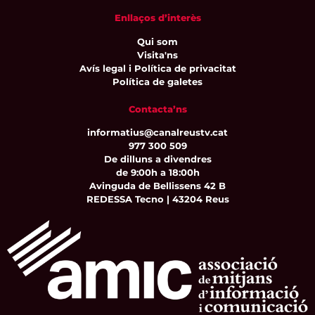
Enllaços d’interès
Qui som
Visita'ns
Avís legal i Política de privacitat
Política de galetes
Contacta’ns
informatius@canalreustv.cat
977 300 509
De dilluns a divendres
de 9:00h a 18:00h
Avinguda de Bellissens 42 B
REDESSA Tecno | 43204 Reus