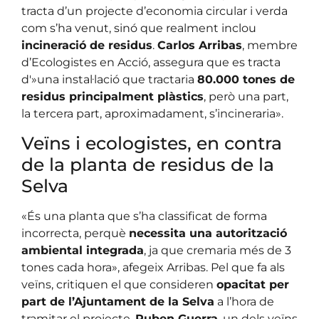
tracta d’un projecte d’economia circular i verda
com s’ha venut, sinó que realment inclou
incineració de residus
.
Carlos Arribas
, membre
d’Ecologistes en Acció, assegura que es tracta
d'»una instal·lació que tractaria
80.000 tones de
residus principalment plàstics
, però una part,
la tercera part, aproximadament, s’incineraria».
Veïns i ecologistes, en contra
de la planta de residus de la
Selva
«És una planta que s’ha classificat de forma
incorrecta, perquè
necessita una autorització
ambiental integrada
, ja que cremaria més de 3
tones cada hora», afegeix Arribas. Pel que fa als
veïns, critiquen el que consideren
opacitat per
part de l’Ajuntament de la Selva
a l’hora de
tramitar el projecte.
Ruben Guerra
, un dels veïns