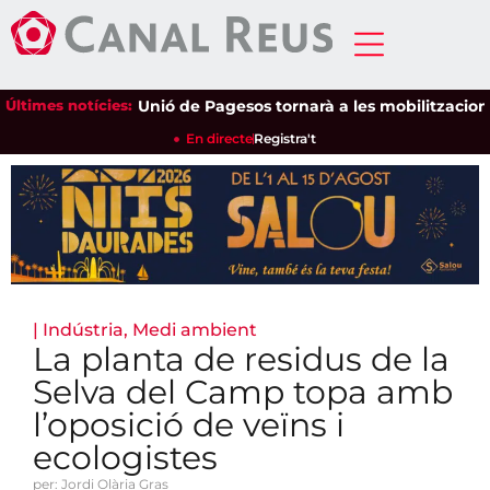
Últimes notícies:
Unió de Pagesos tornarà a les mobilitzacions per 
En directe
Registra't
|
Indústria
,
Medi ambient
La planta de residus de la
Selva del Camp topa amb
l’oposició de veïns i
ecologistes
per: Jordi Olària Gras