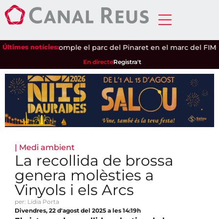
|
Últimes notícies:
Jethro Tull omple el parc del Pinaret en el marc del FIMC
|
La
En directe
Registra't
|
Medi ambient
La recollida de brossa
genera molèsties a
Vinyols i els Arcs
per: Lídia Porta
Divendres, 22 d'agost del 2025 a les 14:19h