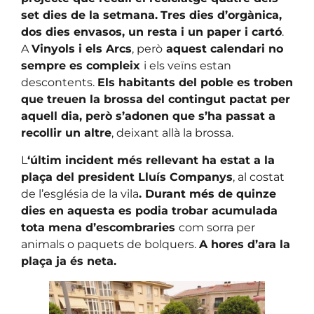
set dies de la setmana.
Tres dies d’orgànica,
dos dies envasos, un resta i un paper i cartó
.
A
Vinyols i els Arcs
, però
aquest calendari no
sempre es compleix
i els veïns estan
descontents.
Els habitants del poble es troben
que treuen la brossa del contingut pactat per
aquell dia, però s’adonen que s’ha passat a
recollir un altre
, deixant allà la brossa.
L
‘últim incident més rellevant ha estat a la
plaça del president Lluís Companys
, al costat
de l’església de la vila
. Durant més de quinze
dies en aquesta es podia trobar acumulada
tota mena d’escombraries
com sorra per
animals o paquets de bolquers.
A hores d’ara la
plaça ja és neta.