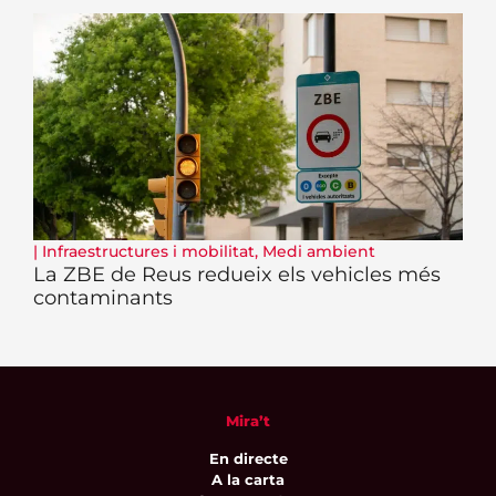
|
Infraestructures i mobilitat
,
Medi ambient
La ZBE de Reus redueix els vehicles més
contaminants
Mira’t
En directe
A la carta