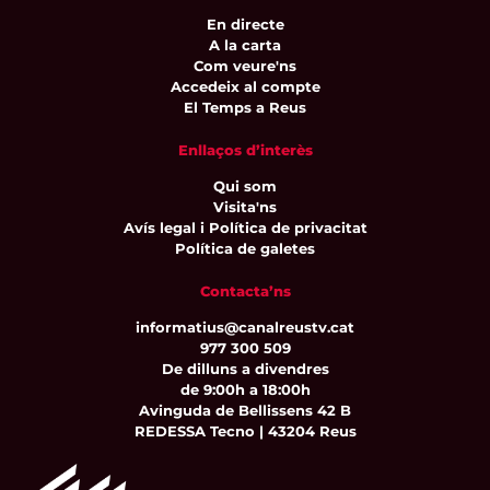
En directe
A la carta
Com veure'ns
Accedeix al compte
El Temps a Reus
Enllaços d’interès
Qui som
Visita'ns
Avís legal i Política de privacitat
Política de galetes
Contacta’ns
informatius@canalreustv.cat
977 300 509
De dilluns a divendres
de 9:00h a 18:00h
Avinguda de Bellissens 42 B
REDESSA Tecno | 43204 Reus