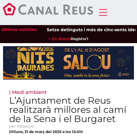
Últimes notícies:
Setze detinguts i més de cinc-sents identifi
En directe
Registra't
|
Medi ambient
L’Ajuntament de Reus
realitzarà millores al camí
de la Sena i el Burgaret
per: Redacció
Dilluns, 31 de març del 2025 a les 12:41h