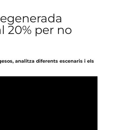
 regenerada
al 20% per no
sos, analitza diferents escenaris i els