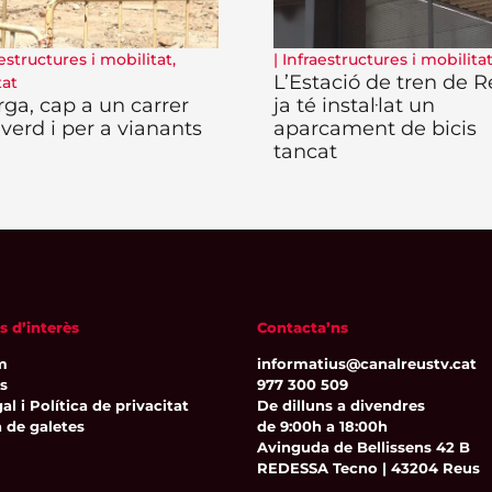
estructures i mobilitat
,
|
Infraestructures i mobilita
L’Estació de tren de 
tat
rga, cap a un carrer
ja té instal·lat un
verd i per a vianants
aparcament de bicis
tancat
s d’interès
Contacta’ns
m
informatius@canalreustv.cat
ns
977 300 509
al i Política de privacitat
De dilluns a divendres
a de galetes
de 9:00h a 18:00h
Avinguda de Bellissens 42 B
REDESSA Tecno | 43204 Reus