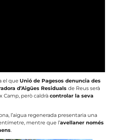
a el que
Unió de Pagesos denuncia des
radora d’Aigües Residuals
de Reus serà
aix Camp, però caldrà
controlar la seva
agona, l’aigua regenerada presentaria una
entímetre, mentre que l’
avellaner només
emens
.