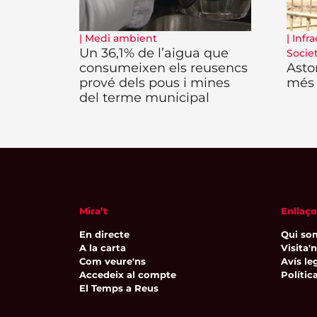
|
Medi ambient
|
Infra
Un 36,1% de l’aigua que
Socie
consumeixen els reusencs
Asto
prové dels pous i mines
més 
del terme municipal
Mira’t
Enllaço
En directe
Qui so
A la carta
Visita'
Com veure'ns
Avís leg
Accedeix al compte
Polític
El Temps a Reus