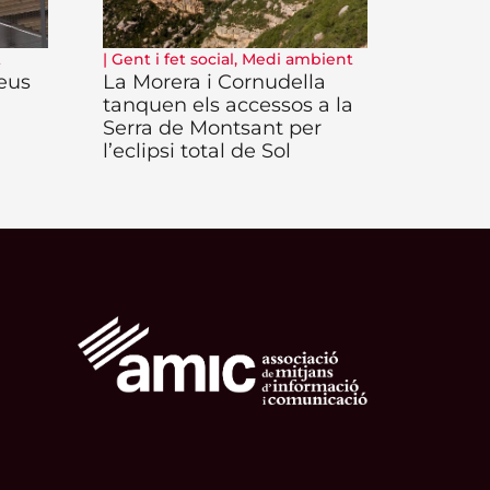
t
|
Gent i fet social
,
Medi ambient
Reus
La Morera i Cornudella
tanquen els accessos a la
Serra de Montsant per
l’eclipsi total de Sol