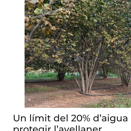
Un límit del 20% d’aigua
protegir l’avellaner