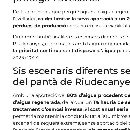
L’estudi conclou que perquè aquesta aigua regener
l’avellaner,
caldrà limitar la seva aportació a un 
pèrdues de producció
i posaria en risc la viabilita
L’informe també analitza sis escenaris diferents se
Riudecanyes, combinades amb l’aigua regenerada. N
la prioritat continua sent disposar d’aigua
per ev
2023 i 2024.
Sis escenaris diferents s
del pantà de Riudecany
Amb una aportació del
80% d’aigua procedent d
d’aigua regenerada
, de la qual un
1% hauria de s
tractament d’osmosi inversa
, el
cost anual seria
permetria mantenir la conductivitat a 800 micros
escenari de sequera extrema, sense aportació del