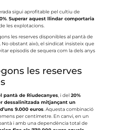
ada sigui aprofitable pel cultiu de
20%
.
Superar aquest llindar comportaria
t de les explotacions.
gons les reserves disponibles al pantà de
o obstant això, el sindicat insisteix que
itar episodis de sequera com la dels anys
egons les reserves
es
el pantà de Riudecanyes
, i del
20%
er dessalinitzada mitjançant un
 d’uns 9.000 euros
. Aquesta combinació
iemens per centímetre. En canvi, en un
 pantà i amb una dependència total de