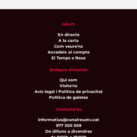
Mira’t
En directe
A la carta
Com veure'ns
Accedeix al compte
El Temps a Reus
Enllaços d’interès
Qui som
Visita'ns
Avís legal i Política de privacitat
Política de galetes
Contacta’ns
informatius@canalreustv.cat
977 300 509
De dilluns a divendres
de 9:00h a 18:00h