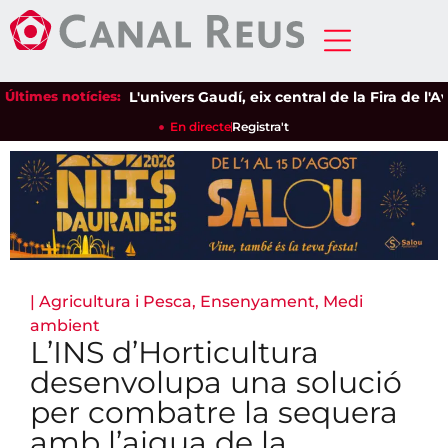
Últimes notícies:
L'univers Gaudí, eix central de la Fira de l'Ave
En directe
Registra't
|
Agricultura i Pesca
,
Ensenyament
,
Medi
ambient
L’INS d’Horticultura
desenvolupa una solució
per combatre la sequera
amb l’aigua de la