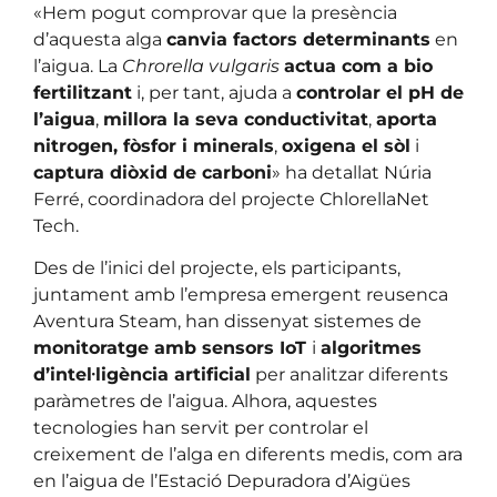
«Hem pogut comprovar que la presència
d’aquesta alga
canvia factors determinants
en
l’aigua. La
Chrorella vulgaris
actua com a bio
fertilitzant
i, per tant, ajuda a
controlar el pH de
l’aigua
,
millora la seva conductivitat
,
aporta
nitrogen, fòsfor i minerals
,
oxigena el sòl
i
captura diòxid de carboni
» ha detallat Núria
Ferré, coordinadora del projecte ChlorellaNet
Tech.
Des de l’inici del projecte, els participants,
juntament amb l’empresa emergent reusenca
Aventura Steam, han dissenyat sistemes de
monitoratge amb sensors IoT
i
algoritmes
d’intel·ligència artificial
per analitzar diferents
paràmetres de l’aigua. Alhora, aquestes
tecnologies han servit per controlar el
creixement de l’alga en diferents medis, com ara
en l’aigua de l’Estació Depuradora d’Aigües