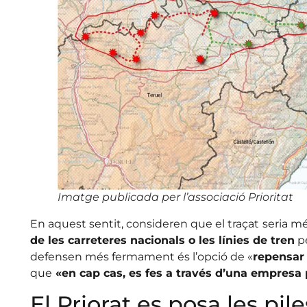
Imatge publicada per l’associació Prioritat
En aquest sentit, consideren que el traçat
seria mé
de les carreteres nacionals o les línies de tren
pe
defensen més fermament és l’opció de «
repensar 
que
«en cap cas, es fes a través d’una empresa 
El Priorat es posa les pile