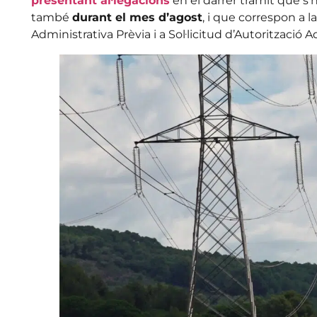
presentant al·legacions
en el darrer tràmit que s’ha
també
durant el mes d’agost
, i que correspon a l
Administrativa Prèvia i a Sol·licitud d’Autorització 