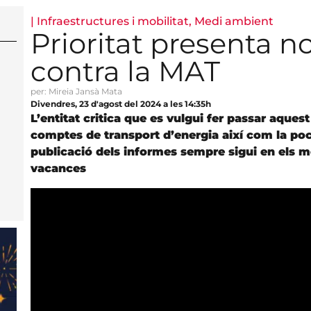
|
Infraestructures i mobilitat
,
Medi ambient
Prioritat presenta n
contra la MAT
per: Mireia Jansà Mata
Divendres, 23 d'agost del 2024 a les 14:35h
L’entitat critica que es vulgui fer passar aques
comptes de transport d’energia així com la poca 
publicació dels informes sempre sigui en els m
vacances