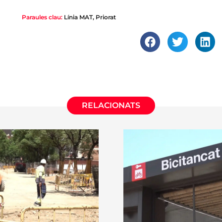
Paraules clau:
Línia MAT
,
Priorat
RELACIONATS