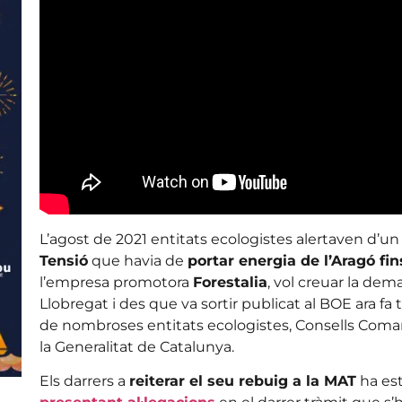
L’agost de 2021 entitats ecologistes alertaven d’u
Tensió
que havia de
portar energia de l’Aragó fi
l’empresa promotora
Forestalia
, vol creuar la dema
Llobregat i des que va sortir publicat al BOE ara fa 
de nombroses entitats ecologistes, Consells Comarc
la Generalitat de Catalunya.
Els darrers a
reiterar el seu rebuig a la MAT
ha est