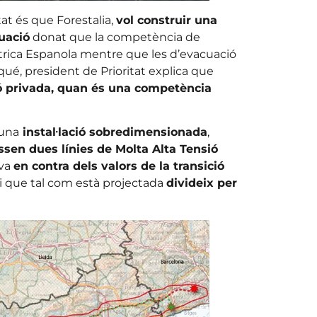
at és que Forestalia,
vol construir una
cuació
donat que la competència de
trica Espanola mentre que les d’evacuació
qué, president de Prioritat explica que
ió privada, quan és una competència
’una
instal·lació sobredimensionada
,
ssen dues línies de Molta Alta Tensió
 va
en contra dels valors de la transició
 i que tal com està projectada
divideix per