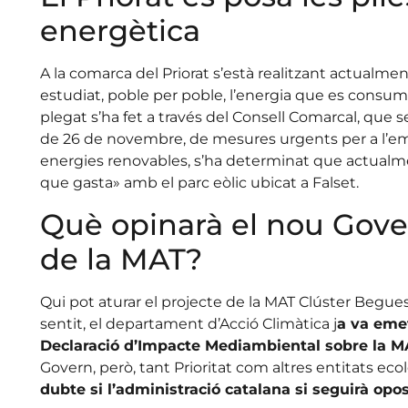
energètica
A la comarca del Priorat s’està realitzant actualme
estudiat, poble per poble, l’energia que es consume
plegat s’ha fet a través del Consell Comarcal, que seg
de 26 de novembre, de mesures urgents per a l’emer
energies renovables, s’ha determinat que actualme
que gasta» amb el parc eòlic ubicat a Falset.
Què opinarà el nou Gover
de la MAT?
Qui pot aturar el projecte de la MAT Clúster Begues
sentit, el departament d’Acció Climàtica j
a va eme
Declaració d’Impacte Mediambiental sobre la MAT
Govern, però, tant Prioritat com altres entitats eco
dubte si l’administració catalana si seguirà opo