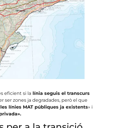
s eficient si la
línia seguis el transcurs
r ser zones ja degradades, però el que
les línies MAT públiques ja existents
» i
privada».
s per a la transició