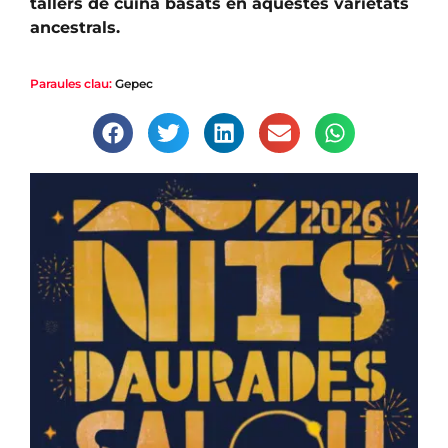
tallers de cuina basats en aquestes varietats
ancestrals.
Paraules clau:
Gepec