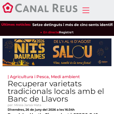
Últimes notícies:
Setze detinguts i més de cinc-sents identificats
En directe
Registra't
|
Agricultura i Pesca
,
Medi ambient
Recuperar varietats
tradicionals locals amb el
Banc de Llavors
per: Mireia Jansà Mata
Divendres, 26 de juny del 2026 a les 16:34h