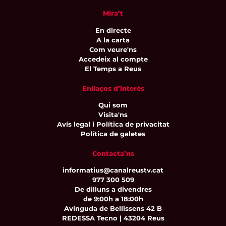
Mira’t
En directe
A la carta
Com veure'ns
Accedeix al compte
El Temps a Reus
Enllaços d’interès
Qui som
Visita'ns
Avís legal i Política de privacitat
Política de galetes
Contacta’ns
informatius@canalreustv.cat
977 300 509
De dilluns a divendres
de 9:00h a 18:00h
Avinguda de Bellissens 42 B
REDESSA Tecno | 43204 Reus