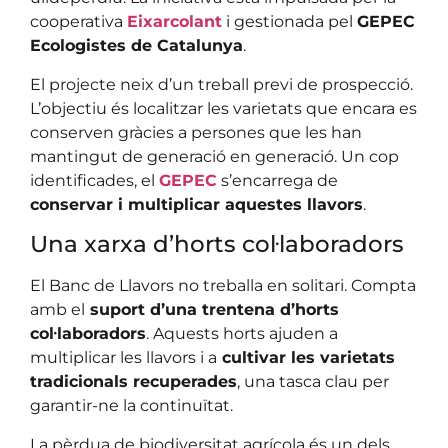
cooperativa
Eixarcolant
i gestionada pel
GEPEC
Ecologistes de Catalunya
.
El projecte neix d’un treball previ de prospecció.
L’objectiu és localitzar les varietats que encara es
conserven gràcies a persones que les han
mantingut de generació en generació. Un cop
identificades, el
GEPEC
s’encarrega de
conservar i multiplicar aquestes llavors
.
Una xarxa d’horts col·laboradors
El Banc de Llavors no treballa en solitari. Compta
amb el
suport d’una trentena d’horts
col·laboradors
. Aquests horts ajuden a
multiplicar les llavors i a
cultivar les varietats
tradicionals recuperades
, una tasca clau per
garantir-ne la continuïtat.
La pèrdua de biodiversitat agrícola és un dels