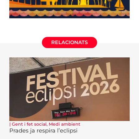
RELACIONATS
|
Gent i fet social
,
Medi ambient
Prades ja respira l’eclipsi