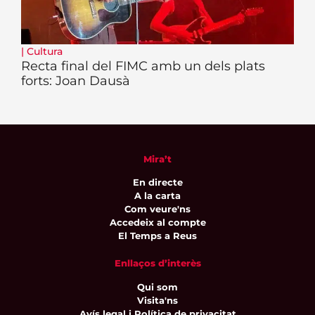
|
Cultura
Recta final del FIMC amb un dels plats
forts: Joan Dausà
Mira’t
En directe
A la carta
Com veure'ns
Accedeix al compte
El Temps a Reus
Enllaços d’interès
Qui som
Visita'ns
Avís legal i Política de privacitat