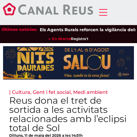
Últimes notícies:
Els Agents Rurals reforcen la vigilància dels esp
En directe
Registra't
|
Cultura
,
Gent i fet social
,
Medi ambient
Reus dona el tret de
sortida a les activitats
relacionades amb l’eclipsi
total de Sol
Dilluns, 11 de maig del 2026 a les 14:51h