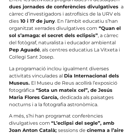
dues jornades de conferències divulgatives
a
càrrec d’investigadors i astrofísics de la URV els
dies
10 i 17 de juny
. En l’àmbit educatiu s’han
organitzat xerrades divulgatives com
“Quan el
sol s’amaga: el secret dels eclipsis”
, a càrrec
del fotògraf, naturalista i educador ambiental
Pep Aguadé
, als centres educatius La Vitxeta i
Col·legi Sant Josep.
La programació inclou igualment diverses
activitats vinculades al
Dia Internacional dels
Museus.
El Museu de Reus acollirà l’exposició
fotogràfica
“Sota un mateix cel”, de Jesús
Maria Flores García,
dedicada als paisatges
nocturns i a la fotografia astronòmica.
A més, s’hi han programat conferències
divulgatives com
“L’eclipsi del segle”, amb
Joan Anton Català;
sessions de
cinema a l’aire