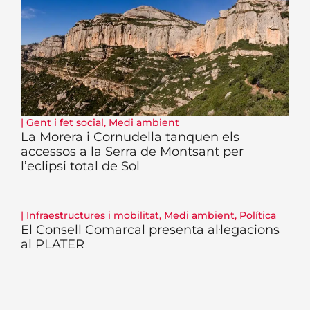
|
Gent i fet social
,
Medi ambient
La Morera i Cornudella tanquen els
accessos a la Serra de Montsant per
l’eclipsi total de Sol
|
Infraestructures i mobilitat
,
Medi ambient
,
Política
El Consell Comarcal presenta al·legacions
al PLATER