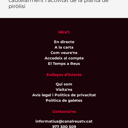
cautelarment l’activitat de la planta de
piròlisi
Mira’t
En directe
A la carta
Com veure'ns
Accedeix al compte
El Temps a Reus
Enllaços d’interès
Qui som
Visita'ns
Avís legal i Política de privacitat
Política de galetes
Contacta’ns
informatius@canalreustv.cat
977 300 509