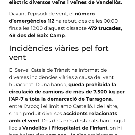
elèctric diversos veïns i veïnes de Vandellòs.
Davant l’episodi de vent, el
número
d’emergències 112
ha rebut, des de les 00:00
fins a les 12:00 d’aquest dissabte
479 trucades,
48 des del Baix Camp
.
Incidències viàries pel fort
vent
El Servei Català de Trànsit ha informat de
diverses incidències viàries a causa del vent
huracanat. D’una banda,
queda prohibida la
circulació de camions de més de 7.500 kg per
l’AP-7 a tota la demarcació de Tarragona
,
entre l’Arboç i el límit amb Castelló. I de l’altre,
s’han produït diversos
accidents relacionats
amb el vent
. Dos dels més destacats han tingut
lloc a
Vandellòs i l’Hospitalet de l’Infant
, on hi