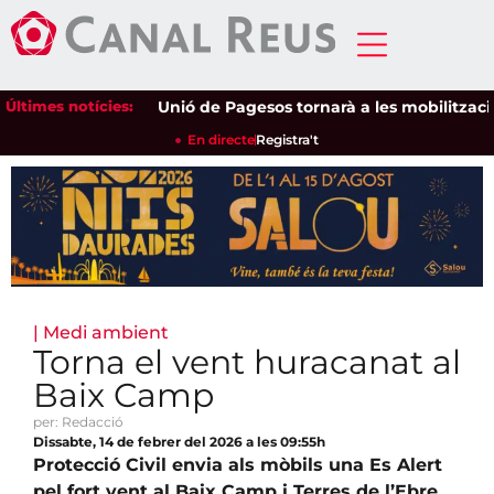
Últimes notícies:
Unió de Pagesos tornarà a les mobilitzacions p
En directe
Registra't
|
Medi ambient
Torna el vent huracanat al
Baix Camp
per: Redacció
Dissabte, 14 de febrer del 2026 a les 09:55h
Protecció Civil envia als mòbils una Es Alert
pel fort vent al Baix Camp i Terres de l’Ebre