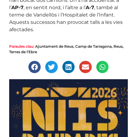
han bolcat dos camions. Un s’ha accidentat a
l’
AP-7
, en sentit nord, i l’altre a l’
A-7
, també al
terme de Vandellòs i l’Hospitalet de l’Infant.
Aquests successos han provocat talls a les vies
afectades.
Paraules clau:
Ajuntament de Reus
,
Camp de Tarragona
,
Reus
,
Terres de l'Ebre