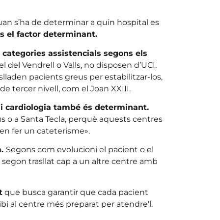
uan s’ha de determinar a quin hospital es
 el factor determinant.
r categories assistencials segons els
l del Vendrell o Valls, no disposen d’UCI.
slladen pacients greus per estabilitzar-los,
 tercer nivell, com el Joan XXIII.
 i cardiologia també és determinant.
us o a Santa Tecla, perquè aquests centres
en fer un cateterisme».
a.
Segons com evolucioni el pacient o el
 segon trasllat cap a un altre centre amb
t
que busca garantir que cada pacient
i al centre més preparat per atendre’l.