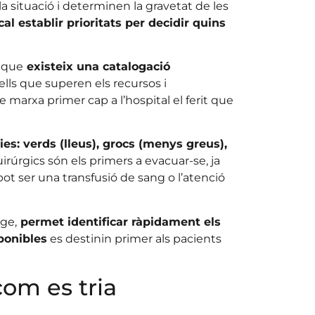
 la situació i determinen la gravetat de les
cal establir prioritats per decidir quins
a que
existeix una catalogació
lls que superen els recursos i
marxa primer cap a l’hospital el ferit que
ies: verds (lleus), grocs (menys greus),
irúrgics són els primers a evacuar-se, ja
 ser una transfusió de sang o l’atenció
tge,
permet identificar ràpidament els
sponibles
es destinin primer als pacients
com es tria