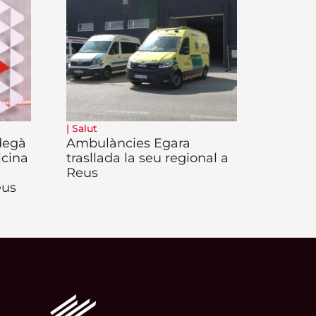
|
Salut
degà
Ambulàncies Egara
icina
trasllada la seu regional a
Reus
eus