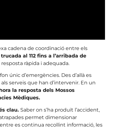
xa cadena de coordinació entre els
trucada al 112 fins a l’arribada de
a resposta ràpida i adequada.
lèfon únic d’emergències. Des d’allà es
t als serveis que han d’intervenir. En un
lhora la resposta dels Mossos
ncies Mèdiques.
és clau.
Saber on s’ha produït l’accident,
es atrapades permet dimensionar
entre es continua recollint informació, les