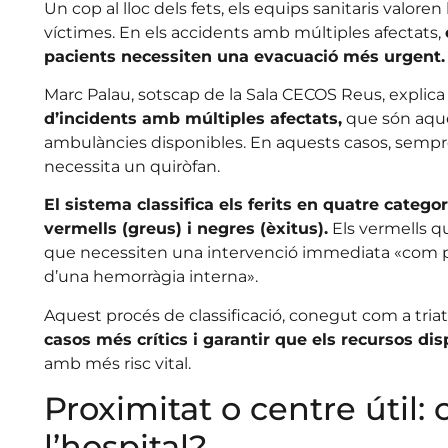
Un cop al lloc dels fets, els equips sanitaris valoren
víctimes. En els accidents amb múltiples afectats,
pacients necessiten una evacuació més urgent.
Marc Palau, sotscap de la Sala CECOS Reus, explic
d’incidents amb múltiples afectats,
que són aque
ambulàncies disponibles. En aquests casos, sempre 
necessita un quiròfan.
El sistema classifica els ferits en quatre categor
vermells (greus) i negres (èxitus).
Els vermells qu
que necessiten una intervenció immediata «com pot
d’una hemorràgia interna».
Aquest procés de classificació, conegut com a tria
casos més crítics i garantir que els recursos di
amb més risc vital.
Proximitat o centre útil: 
l’hospital?