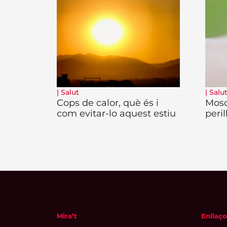
|
Salut
|
Salu
Cops de calor, què és i
Mosq
com evitar-lo aquest estiu
peril
Mira’t
Enllaço