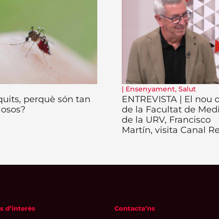
t
|
Ensenyament
,
Salut
uits, perquè són tan
ENTREVISTA | El nou 
losos?
de la Facultat de Med
de la URV, Francisco
Martín, visita Canal R
s d’interès
Contacta’ns