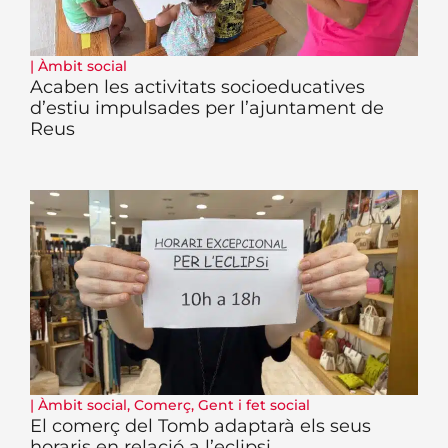
|
Àmbit social
Acaben les activitats socioeducatives
d’estiu impulsades per l’ajuntament de
Reus
|
Àmbit social
,
Comerç
,
Gent i fet social
El comerç del Tomb adaptarà els seus
horaris en relació a l’eclipsi