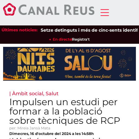
Últimes notícies:
Setze detinguts i més de cinc-sents identificats
En directe
Registra't
|
Àmbit social
,
Salut
Impulsen un estudi per
formar a la població
sobre tècniques de RCP
per: Mireia Jansà Mata
Dimecres, 16 d'octubre del 2024 a les 14:58h