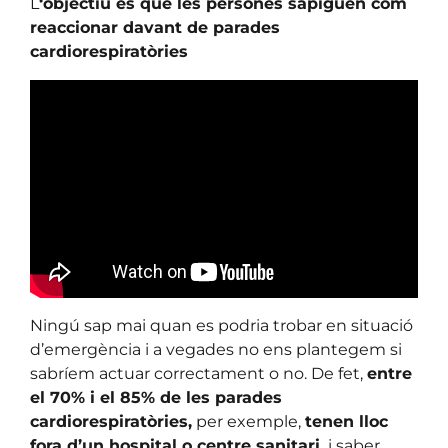
L
‘objectiu és que les persones sàpiguen com
reaccionar davant de parades
cardiorespiratòries
Ningú sap mai quan es podria trobar en situació
d’emergència i a vegades no ens plantegem si
sabríem actuar correctament o no. De fet,
entre
el 70% i el 85% de les parades
cardiorespiratòries,
per exemple,
tenen lloc
fora d’un hospital o centre sanitari,
i saber