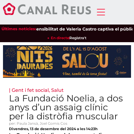
Últimes notícies:
La sensibilitat de Valeria Castro captiva el públic de
En directe
Registra't
|
Gent i fet social
,
Salut
La Fundació Noelia, a dos
anys d’un assaig clínic
per la distròfia muscular
per: Paula Jansà, Joel Gomis Cos
Divendres, 13 de desembre del 2024 a les 14:23h