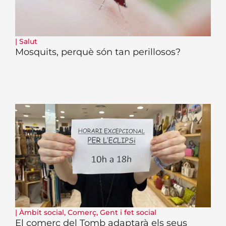
|
Salut
Mosquits, perquè són tan perillosos?
|
Àmbit social
,
Comerç
,
Gent i fet social
El comerç del Tomb adaptarà els seus