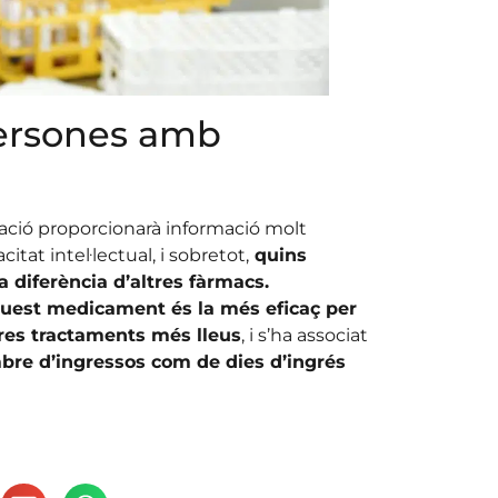
persones amb
mació proporcionarà informació molt
tat intel·lectual, i sobretot,
quins
a diferència d’altres fàrmacs.
quest medicament és la més eficaç per
res tractaments més lleus
, i s’ha associat
bre d’ingressos com de dies d’ingrés