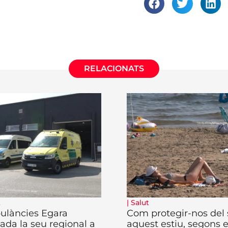
RELACIONATS
t
|
Salut
làncies Egara
Com protegir-nos del 
lada la seu regional a
aquest estiu, segons e