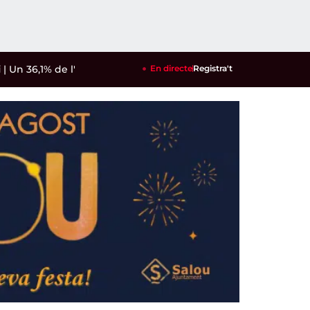
6,1% de l'aigua que consumeixen els reusencs prové dels pous
En directe
Registra't