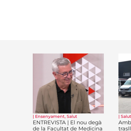
|
Ensenyament
,
Salut
|
Salu
ENTREVISTA | El nou degà
Ambu
de la Facultat de Medicina
trasl