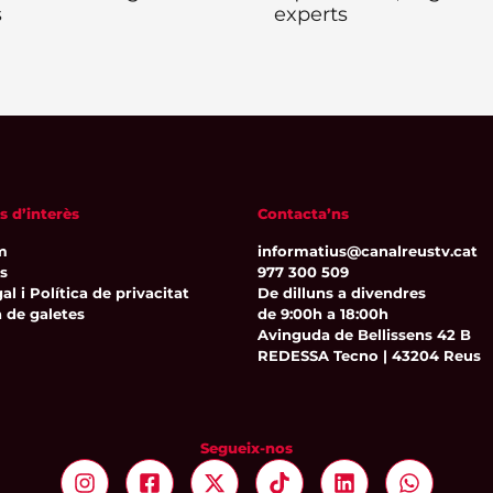
s
experts
s d’interès
Contacta’ns
m
informatius@canalreustv.cat
ns
977 300 509
al i Política de privacitat
De dilluns a divendres
a de galetes
de 9:00h a 18:00h
Avinguda de Bellissens 42 B
REDESSA Tecno | 43204 Reus
Segueix-nos