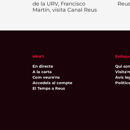
de la URV, Francisco
Reu
Martín, visita Canal Reus
Mira’t
Enllaço
En directe
Qui so
A la carta
Visita'
Com veure'ns
Avís leg
Accedeix al compte
Polític
El Temps a Reus