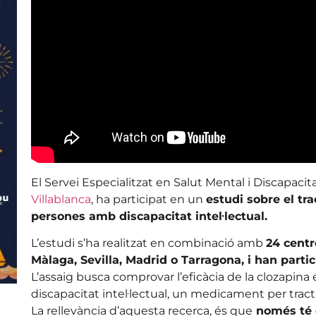
El Servei Especialitzat en Salut Mental i Discapacita
Villablanca
, ha participat en un
estudi sobre el tr
persones amb discapacitat intel·lectual.
L’estudi s’ha realitzat en combinació amb
24 centr
Màlaga, Sevilla, Madrid o Tarragona, i han partic
L’assaig busca comprovar l’eficàcia de la clozapin
discapacitat intel·lectual, un medicament per tracta
La rellevància d’aquesta recerca, és que
només té 