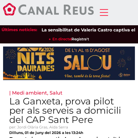
Últimes notícies:
La sensibilitat de Valeria Castro captiva el púb
En directe
Registra't
|
Medi ambient
,
Salut
La Ganxeta, prova pilot
per als serveis a domicili
del CAP Sant Pere
per: Jordi Olària Gras, Aïda Serra
Dilluns, 01 de juny del 2026 a les 13:24h