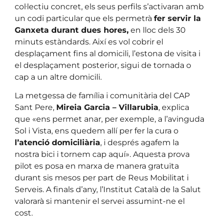
col·lectiu concret, els seus perfils s’activaran amb
un codi particular que els permetrà
fer servir la
Ganxeta durant dues hores,
en lloc dels 30
minuts estàndards. Així es vol cobrir el
desplaçament fins al domicili, l’estona de visita i
el desplaçament posterior, sigui de tornada o
cap a un altre domicili.
La metgessa de família i comunitària del CAP
Sant Pere,
Mireia Garcia – Villarubia
, explica
que «ens permet anar, per exemple, a l’avinguda
Sol i Vista, ens quedem allí per fer la cura o
l’atenció domiciliària
, i després agafem la
nostra bici i tornem cap aquí». Aquesta prova
pilot es posa en marxa de manera gratuïta
durant sis mesos per part de Reus Mobilitat i
Serveis. A finals d’any, l’Institut Català de la Salut
valorarà si mantenir el servei assumint-ne el
cost.