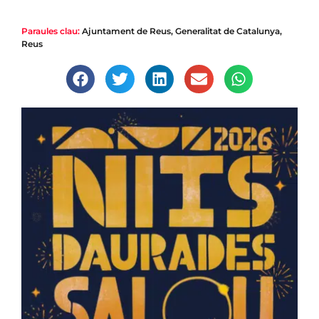
Paraules clau:
Ajuntament de Reus
,
Generalitat de Catalunya
,
Reus