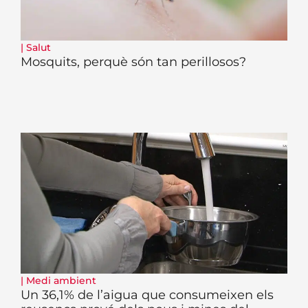
|
Salut
Mosquits, perquè són tan perillosos?
|
Medi ambient
Un 36,1% de l’aigua que consumeixen els