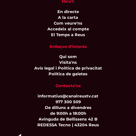
Mira’t
En directe
A la carta
Com veure'ns
Accedeix al compte
El Temps a Reus
Enllaços d’interès
Qui som
Visita'ns
Avís legal i Política de privacitat
Política de galetes
Contacta’ns
informatius@canalreustv.cat
977 300 509
De dilluns a divendres
de 9:00h a 18:00h
Avinguda de Bellissens 42 B
REDESSA Tecno | 43204 Reus