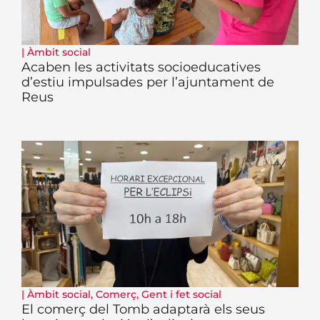
|
Àmbit social
Acaben les activitats socioeducatives
d’estiu impulsades per l’ajuntament de
Reus
|
Àmbit social
,
Comerç
,
Gent i fet social
El comerç del Tomb adaptarà els seus