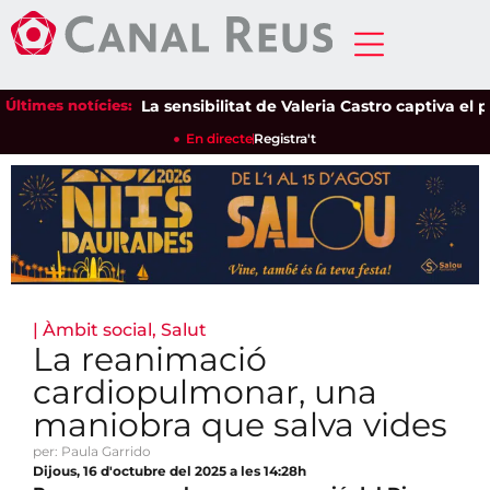
Últimes notícies:
La sensibilitat de Valeria Castro captiva el públ
En directe
Registra't
|
Àmbit social
,
Salut
La reanimació
cardiopulmonar, una
maniobra que salva vides
per: Paula Garrido
Dijous, 16 d'octubre del 2025 a les 14:28h