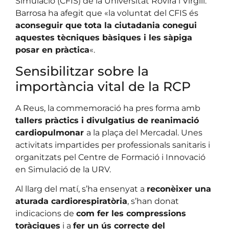
Simulació (CFIS) de la Universitat Rovira i Virgili.
Barrosa ha afegit que «la voluntat del CFIS és
aconseguir que tota la ciutadania conegui
aquestes tècniques bàsiques i les sàpiga
posar en pràctica
«.
Sensibilitzar sobre la
importància vital de la RCP
A Reus, la commemoració ha pres forma amb
tallers pràctics i divulgatius de reanimació
cardiopulmonar
a la plaça del Mercadal. Unes
activitats impartides per professionals sanitaris i
organitzats pel Centre de Formació i Innovació
en Simulació de la URV.
Al llarg del matí, s’ha ensenyat a
reconèixer una
aturada cardiorespiratòria
, s’han donat
indicacions de
com fer les compressions
toràciques
i a
fer un ús correcte del