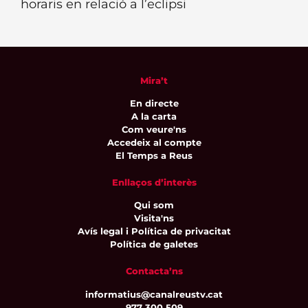
horaris en relació a l’eclipsi
Mira’t
En directe
A la carta
Com veure'ns
Accedeix al compte
El Temps a Reus
Enllaços d’interès
Qui som
Visita'ns
Avís legal i Política de privacitat
Política de galetes
Contacta’ns
informatius@canalreustv.cat
977 300 509