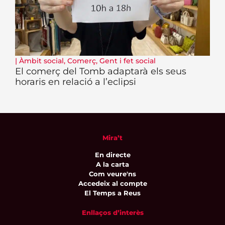
|
Àmbit social
,
Comerç
,
Gent i fet social
El comerç del Tomb adaptarà els seus
horaris en relació a l’eclipsi
Mira’t
En directe
A la carta
Com veure'ns
Accedeix al compte
El Temps a Reus
Enllaços d’interès