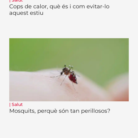
|
Salut
Cops de calor, què és i com evitar-lo
aquest estiu
|
Salut
Mosquits, perquè són tan perillosos?