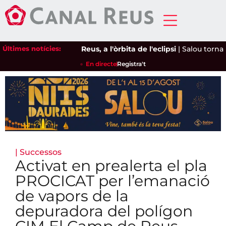
Últimes notícies:
Reus, a l'òrbita de l'eclipsi
|
Salou torna a d
En directe
Registra't
|
Successos
Activat en prealerta el pla
PROCICAT per l’emanació
de vapors de la
depuradora del polígon