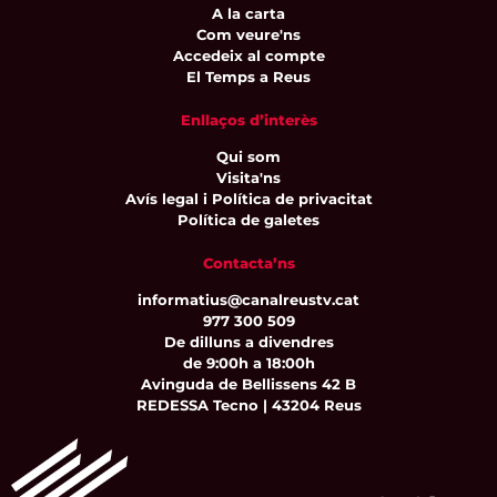
A la carta
Com veure'ns
Accedeix al compte
El Temps a Reus
Enllaços d’interès
Qui som
Visita'ns
Avís legal i Política de privacitat
Política de galetes
Contacta’ns
informatius@canalreustv.cat
977 300 509
De dilluns a divendres
de 9:00h a 18:00h
Avinguda de Bellissens 42 B
REDESSA Tecno | 43204 Reus