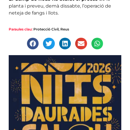
planta i preveu, demà dissabte, l’operació de
neteja de fangs i llots.
Paraules clau:
Protecció Civil
,
Reus