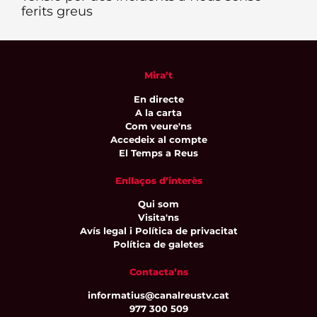
ferits greus
Mira’t
En directe
A la carta
Com veure'ns
Accedeix al compte
El Temps a Reus
Enllaços d’interès
Qui som
Visita'ns
Avís legal i Política de privacitat
Política de galetes
Contacta’ns
informatius@canalreustv.cat
977 300 509