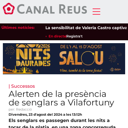
Últimes notícies:
La sensibilitat de Valeria Castro captiva el 
En directe
Registra't
|
Successos
Alerten de la presència
de senglars a Vilafortuny
per: Redacció
Divendres, 23 d'agost del 2024 a les 13:12h
Els senglars es passegen durant les nits a
tocar de la platja, en una zona concorreguda