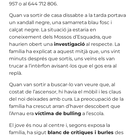
957 o al 644 712 806.
Quan va sortir de casa dissabte a la tarda portava
un xandall negre, una samarreta blau fosc i
calçat negre. La situació ja estaria en
coneixement dels Mossos d’Esquadra, que
haurien obert una
investigació
al respecte. La
família ha explicat a aquest mitjà que, uns vint
minuts després que sortís, uns veïns els van
trucar a l’intèrfon avisant-los que el gos era al
replà.
Quan van sortir a buscar-lo van veure que, al
costat de l’ascensor, hi havia el mòbil i les claus
del noi deixades amb cura. La preocupació de la
família ha crescut arran d’haver descobert que
l’Arnau era
víctima de bulling
a l’escola.
El jove és nou al centre i, segons exposa la
família, ha sigut
blanc de crítiques i burles
des