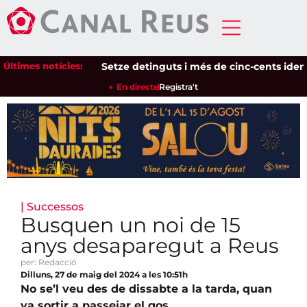
Últimes notícies:
Setze detinguts i més de cinc-cents identifica
En directe
Registra't
|
Successos
Busquen un noi de 15
anys desaparegut a Reus
per: Redacció
Dilluns, 27 de maig del 2024 a les 10:51h
No se’l veu des de dissabte a la tarda, quan
va sortir a passejar el gos