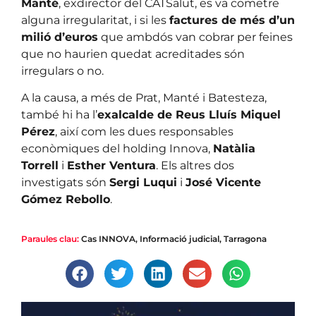
Manté
, exdirector del CATSalut, es va cometre
alguna irregularitat, i si les
factures de més d’un
milió d’euros
que ambdós van cobrar per feines
que no haurien quedat acreditades són
irregulars o no.
A la causa, a més de Prat, Manté i Batesteza,
també hi ha l’
exalcalde de Reus Lluís Miquel
Pérez
, així com les dues responsables
econòmiques del holding Innova,
Natàlia
Torrell
i
Esther Ventura
. Els altres dos
investigats són
Sergi Luqui
i
José Vicente
Gómez Rebollo
.
Paraules clau:
Cas INNOVA
,
Informació judicial
,
Tarragona