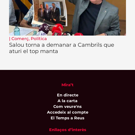
|
Comerç
,
Política
Salou torna a demanar a Cambrils que
aturi el top manta
Mira’t
En directe
A la carta
Com veure'ns
Accedeix al compte
El Temps a Reus
Enllaços d’interès