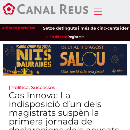
Últimes notícies:
Setze detinguts i més de cinc-cents identifica
En directe
Registra't
|
Política
,
Successos
Cas Innova: La
indisposició d’un dels
magistrats suspèn la
primera jornada de