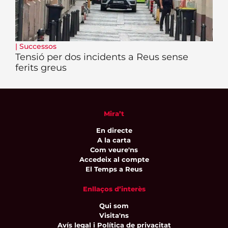
|
Successos
Tensió per dos incidents a Reus sense
ferits greus
Mira’t
En directe
A la carta
Com veure'ns
Accedeix al compte
El Temps a Reus
Enllaços d’interès
Qui som
Visita'ns
Avís legal i Política de privacitat