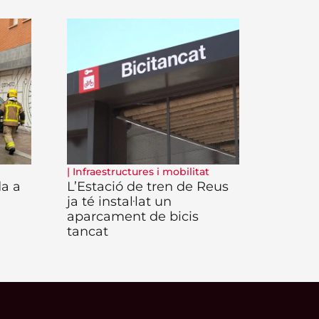
|
Infraestructures i mobilitat
da a
L’Estació de tren de Reus
ja té instal·lat un
aparcament de bicis
tancat