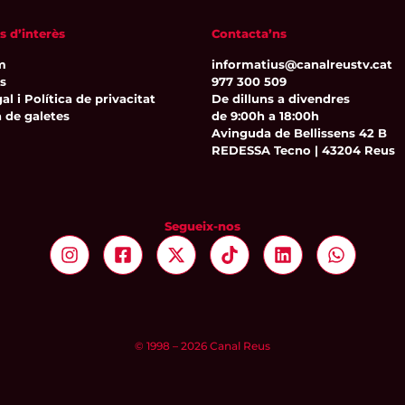
s d’interès
Contacta’ns
m
informatius@canalreustv.cat
ns
977 300 509
al i Política de privacitat
De dilluns a divendres
a de galetes
de 9:00h a 18:00h
Avinguda de Bellissens 42 B
REDESSA Tecno | 43204 Reus
Segueix-nos
© 1998 – 2026 Canal Reus