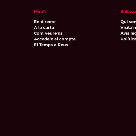
Mira’t
Enllaço
En directe
Qui so
A la carta
Visita'
Com veure'ns
Avís leg
Accedeix al compte
Polític
El Temps a Reus