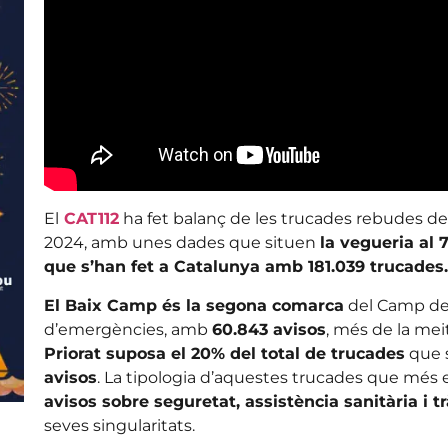
El
CAT112
ha fet balanç de les trucades rebudes d
2024, amb unes dades que situen
la vegueria al 
que s’han fet a Catalunya amb 181.039 trucades.
El Baix Camp és la segona comarca
del Camp de 
d’emergències, amb
60.843 avisos
, més de la mei
Priorat suposa el 20% del total de trucades
que s
avisos
. La tipologia d’aquestes trucades que més
avisos sobre seguretat, assistència sanitària i tr
seves singularitats.