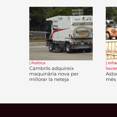
|
Política
|
Infra
Cambrils adquireix
Socie
maquinària nova per
Asto
millorar la neteja
més 