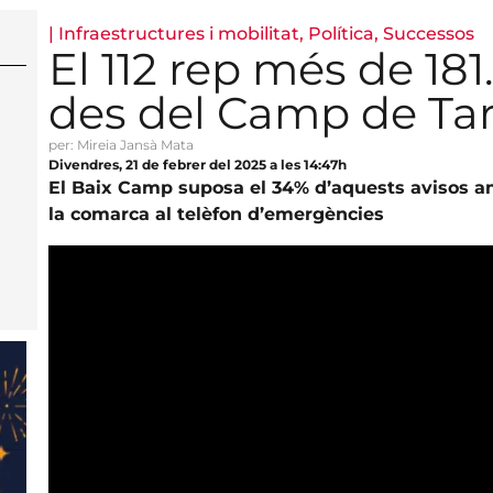
|
Infraestructures i mobilitat
,
Política
,
Successos
El 112 rep més de 18
des del Camp de Ta
per: Mireia Jansà Mata
Divendres, 21 de febrer del 2025 a les 14:47h
El Baix Camp suposa el 34% d’aquests avisos a
la comarca al telèfon d’emergències