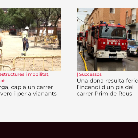
estructures i mobilitat
,
|
Successos
Una dona resulta feri
tat
rga, cap a un carrer
l’incendi d’un pis del
verd i per a vianants
carrer Prim de Reus