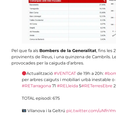
Pel que fa als
Bombers de la Generalitat
, fins le
provinents de Reus, i una quinzena de Cambrils. L
provocades per la caiguda d’arbres.
Actualització
#VENTCAT
de 19h a 20h:
#bom
per arbres caiguts i mobiliari urbà inestable 
#RETarragona
71
#RELleida
5
#RETerresEbre
2
TOTAL episodi: 675
Vilanova i la Geltrú
pic.twitter.com/uNfnY