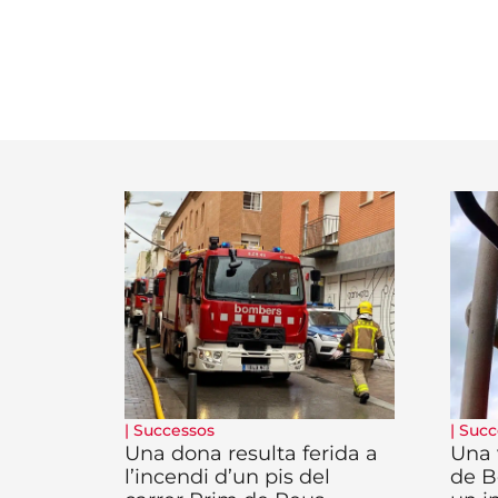
|
Successos
|
Succ
Una dona resulta ferida a
Una 
l’incendi d’un pis del
de B