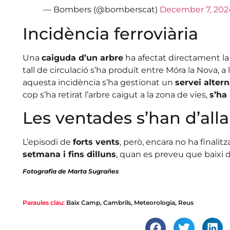
— Bombers (@bomberscat)
December 7, 202
Incidència ferroviària
Una
caiguda d’un arbre
ha afectat directament l
tall de circulació s’ha produït entre Móra la Nova, a la
aquesta incidència s’ha gestionat un
servei altern
cop s’ha retirat l’arbre caigut a la zona de vies,
s’ha
Les ventades s’han d’alla
L’episodi de
forts vents
, però, encara no ha finalitza
setmana i fins dilluns
, quan es preveu que baixi d
Fotografia de Marta Sugrañes
Paraules clau:
Baix Camp
,
Cambrils
,
Meteorologia
,
Reus