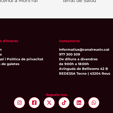
ncendi a Mont-ral
terrat de Salou
s d’interès
Contacta’ns
m
informatius@canalreustv.cat
ns
977 300 509
al i Política de privacitat
De dilluns a divendres
a de galetes
de 9:00h a 18:00h
Avinguda de Bellissens 42 B
REDESSA Tecno | 43204 Reus
Segueix-nos