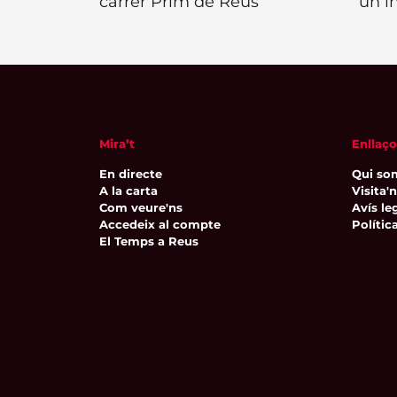
carrer Prim de Reus
un i
Mira’t
Enllaço
En directe
Qui so
A la carta
Visita'
Com veure'ns
Avís leg
Accedeix al compte
Polític
El Temps a Reus