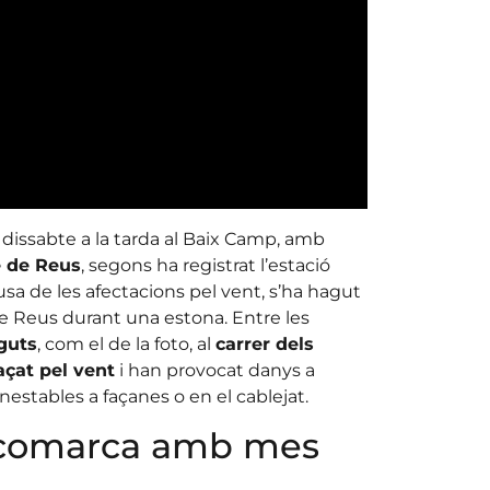
dissabte a la tarda al Baix Camp, amb
e de Reus
, segons ha registrat l’estació
sa de les afectacions pel vent, s’ha hagut
e de Reus durant una estona. Entre les
guts
, com el de la foto, al
carrer dels
açat pel vent
i han provocat danys a
estables a façanes o en el cablejat.
a comarca amb mes