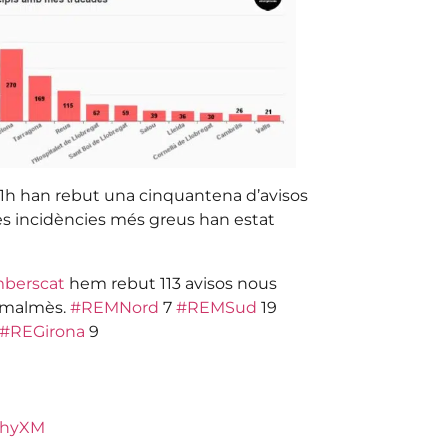
s 21h han rebut una cinquantena d’avisos
es incidències més greus han estat
berscat
hem rebut 113 avisos nous
o malmès.
#REMNord
7
#REMSud
19
#REGirona
9
mhyXM