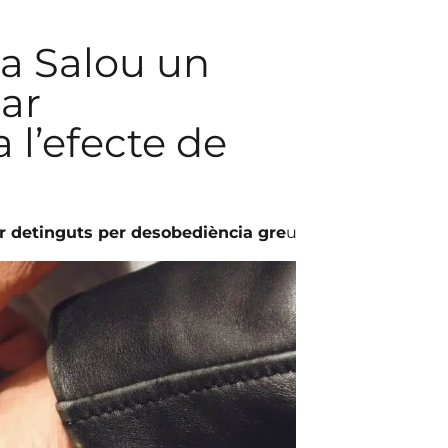
a Salou un
lar
 l’efecte de
 detinguts per desobediència gre
u