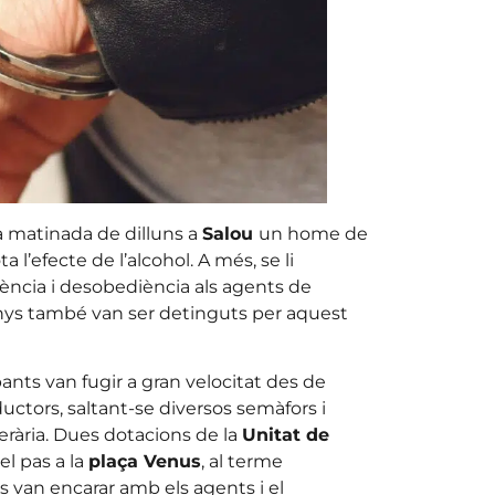
a matinada de dilluns a
Salou
un home de
 l’efecte de l’alcohol. A més, se li
tència i desobediència als agents de
 anys també van ser detinguts per aquest
pants van fugir a gran velocitat des de
uctors, saltant-se diversos semàfors i
rària. Dues dotacions de la
Unitat de
el pas a la
plaça Venus
, al terme
es van encarar amb els agents i el