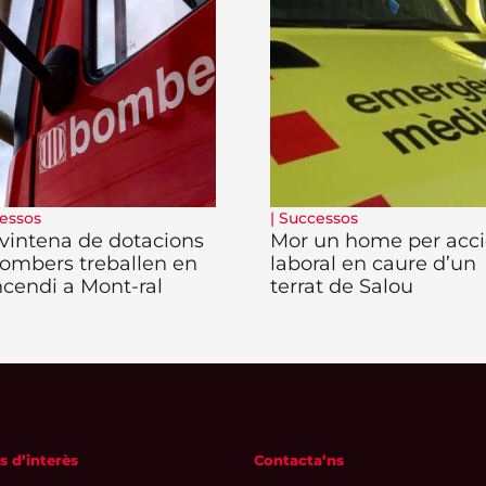
essos
|
Successos
vintena de dotacions
Mor un home per acc
ombers treballen en
laboral en caure d’un
ncendi a Mont-ral
terrat de Salou
s d’interès
Contacta’ns