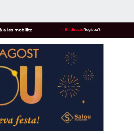
mobilitzacions per defensar els cultius de la garrofa i l'ametl
En directe
Registra't