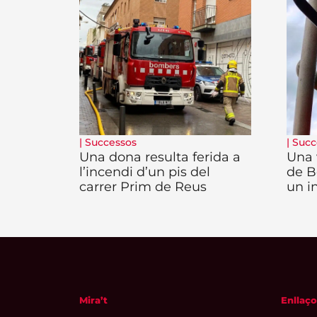
|
Successos
|
Succ
Una dona resulta ferida a
Una 
l’incendi d’un pis del
de B
carrer Prim de Reus
un i
Mira’t
Enllaço