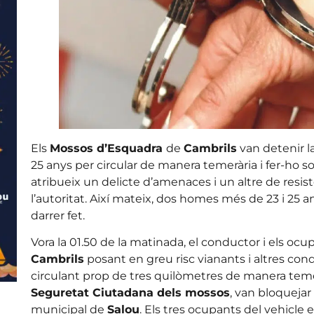
Els
Mossos d’Esquadra
de
Cambrils
van detenir l
25 anys per circular de manera temerària i fer-ho sota
atribueix un delicte d’amenaces i un altre de resis
l’autoritat. Així mateix, dos homes més de 23 i 25
darrer fet.
Vora la 01.50 de la matinada, el conductor i els ocu
Cambrils
posant en greu risc vianants i altres cond
circulant prop de tres quilòmetres de manera teme
Seguretat Ciutadana dels mossos
, van bloquejar 
municipal de
Salou
. Els tres ocupants del vehicle 