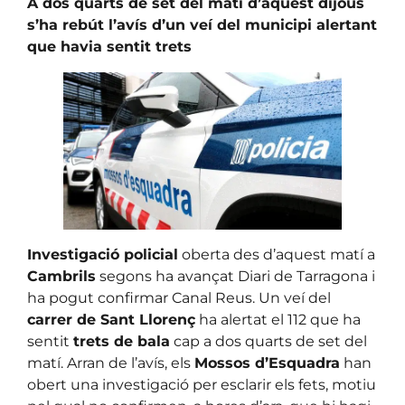
A dos quarts de set del matí d’aquest dijous
s’ha rebút l’avís d’un veí del municipi alertant
que havia sentit trets
Investigació policial
oberta des d’aquest matí a
Cambrils
segons ha avançat Diari de Tarragona i
ha pogut confirmar Canal Reus. Un veí del
carrer de Sant Llorenç
ha alertat el 112 que ha
sentit
trets de bala
cap a dos quarts de set del
matí. Arran de l’avís, els
Mossos d’Esquadra
han
obert una investigació per esclarir els fets, motiu