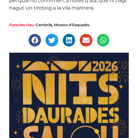
pel qual no confirmen, a hores d’ara, que hi hagi
hagut un tiroteig a la vila marinera.
Paraules clau:
Cambrils
,
Mossos d'Esquadra