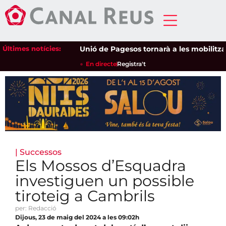
Últimes notícies:
Unió de Pagesos tornarà a les mobilitzacions
En directe
Registra't
|
Successos
Els Mossos d’Esquadra
investiguen un possible
tiroteig a Cambrils
per: Redacció
Dijous, 23 de maig del 2024 a les 09:02h