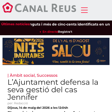
Últimes notícies:
Setze detinguts i més de cinc-cents identificats en un dispos
En directe
Registra't
|
Àmbit social
,
Successos
L’Ajuntament defensa la
seva gestió del cas
Jennifer
per: Redacció
Dijous, 14 de maig del 2026 a les 12:04h