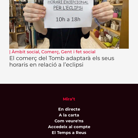
|
Àmbit social
,
Comerç
,
Gent i fet social
El comerç del Tomb adaptarà els seus
horaris en relació a l’eclipsi
Mira’t
En directe
A la carta
Com veure'ns
Accedeix al compte
El Temps a Reus