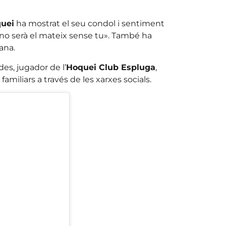
quei
ha mostrat el seu condol i sentiment
«no serà el mateix sense tu». També ha
ana.
s, jugador de l’
Hoquei Club Espluga
,
amiliars a través de les xarxes socials.