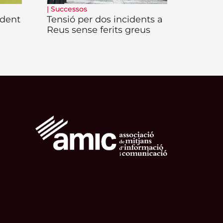
|
Successos
ident
Tensió per dos incidents a
Reus sense ferits greus