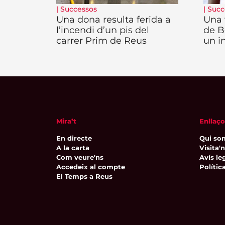
|
Successos
|
Succ
Una dona resulta ferida a
Una 
l’incendi d’un pis del
de B
carrer Prim de Reus
un i
Mira’t
Enllaço
En directe
Qui so
A la carta
Visita'
Com veure'ns
Avís leg
Accedeix al compte
Polític
El Temps a Reus