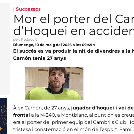
|
Successos
Mor el porter del Ca
d’Hoquei en acciden
per: Redacció
Diumenge, 10 de maig del 2026 a les 09:49h
El succés es va produir la nit de divendres a la
Camón tenia 27 anys
Àlex Camón, de 27 anys,
jugador d’hoquei i veí de
frontal
a la N-240, a Montblanc, al punt on es creu
era el porter del primer equip del Cambrils Club H
tristesa i consternació en el món de l’esport. Famíl