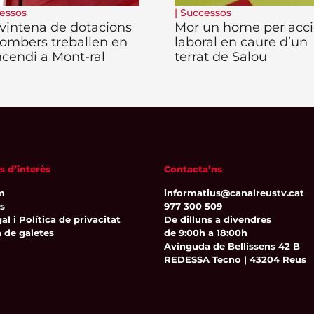
essos
|
Successos
vintena de dotacions
Mor un home per acc
ombers treballen en
laboral en caure d’un
ncendi a Mont-ral
terrat de Salou
s d’interès
Contacta’ns
m
informatius@canalreustv.cat
ns
977 300 509
al i Política de privacitat
De dilluns a divendres
a de galetes
de 9:00h a 18:00h
Avinguda de Bellissens 42 B
REDESSA Tecno | 43204 Reus