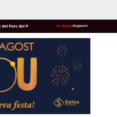
Parc del Pinaret
|
La reusenca Ari Sánchez i Andrea Ustero es pl
En directe
Registra't