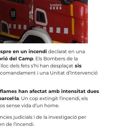
spre en un incendi
declarat en una
rió del Camp
. Els Bombers de la
 lloc dels fets s’hi han desplaçat
sis
de comandament i una Unitat d’Intervenció
 flames han afectat amb intensitat dues
arcel·la
. Un cop extingit l’incendi, els
cos sense vida d’un home.
cies judicials i de la investigació per
en de l’incendi.