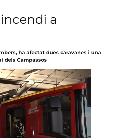
incendi a
ombers, ha afectat dues caravanes i una
amí dels Campassos