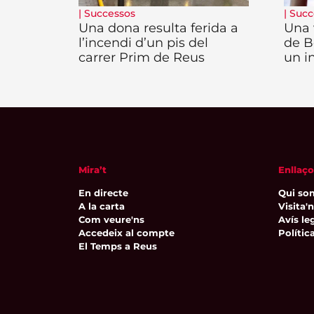
|
Successos
|
Succ
Una dona resulta ferida a
Una 
l’incendi d’un pis del
de B
carrer Prim de Reus
un i
Mira’t
Enllaço
En directe
Qui so
A la carta
Visita'
Com veure'ns
Avís leg
Accedeix al compte
Polític
El Temps a Reus