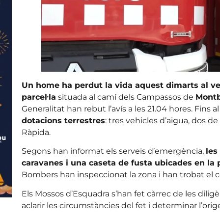
Un home ha perdut la vida aquest dimarts al ve
parcel·la
situada al camí dels Campassos de
Montb
Generalitat han rebut l’avís a les 21.04 hores. Fins al
dotacions terrestres
: tres vehicles d’aigua, dos 
Ràpida.
Segons han informat els serveis d’emergència,
les
caravanes i una caseta de fusta ubicades en la p
Bombers han inspeccionat la zona i han trobat el 
Els Mossos d’Esquadra s’han fet càrrec de les diligèn
aclarir les circumstàncies del fet i determinar l’orig