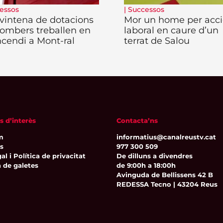
essos
|
Successos
vintena de dotacions
Mor un home per acc
ombers treballen en
laboral en caure d’un
ncendi a Mont-ral
terrat de Salou
s d’interès
Contacta’ns
m
informatius@canalreustv.cat
ns
977 300 509
al i Política de privacitat
De dilluns a divendres
a de galetes
de 9:00h a 18:00h
Avinguda de Bellissens 42 B
REDESSA Tecno | 43204 Reus