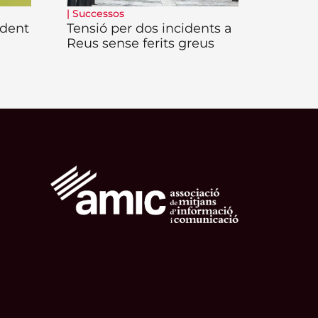
|
Successos
ident
Tensió per dos incidents a
Reus sense ferits greus