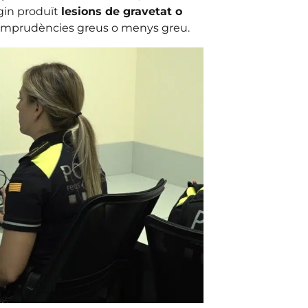
gin produït
lesions de gravetat o
r imprudències greus o menys greu.