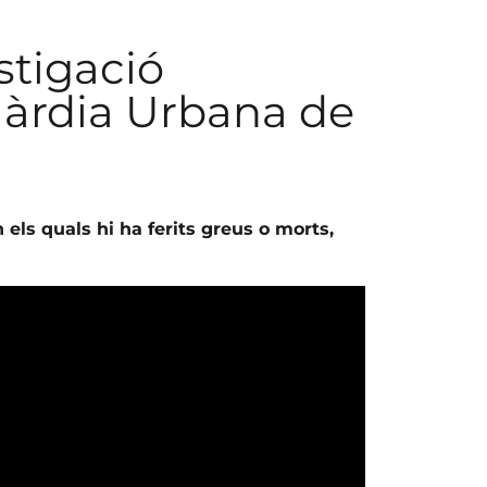
stigació
uàrdia Urbana de
n els quals hi ha ferits greus o morts,