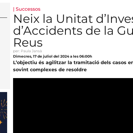
|
Successos
Neix la Unitat d’Inve
d’Accidents de la G
Reus
per: Paula Jansà
Dimecres, 17 de juliol del 2024 a les 06:00h
L’objectiu és agilitzar la tramitació dels casos e
sovint complexes de resoldre