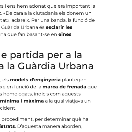
asos i ens hem adonat que era important la
ec. «De cara a la ciutadania els donem un
t», aclareix. Per una banda, la funció de
la Guàrida Urbana és
esclarir les
ina que fan basant-se en
eines
e partida per a la
 a la Guàrdia Urbana
, els
models d’enginyeria
plantegen
xe en funció de la
marca de frenada
que
ls homologats, indicis com aquests
t mínima i màxima
a la qual viatjava un
cident.
ix procediment, per determinar què ha
istrats
. D’aquesta manera aborden,