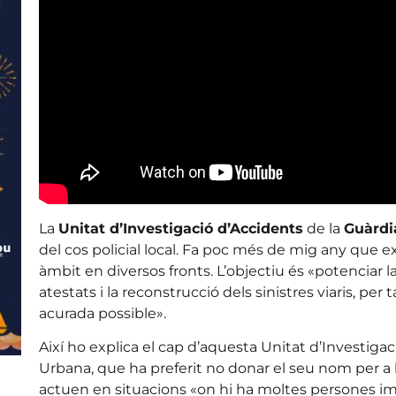
La
Unitat d’Investigació d’Accidents
de la
Guàrdi
del cos policial local. Fa poc més de mig any que e
àmbit en diversos fronts. L’objectiu és «potenciar l
atestats i la reconstrucció dels sinistres viaris, per 
acurada possible».
Així ho explica el cap d’aquesta Unitat d’Investigac
Urbana, que ha preferit no donar el seu nom per a 
actuen en situacions «on hi ha moltes persones im