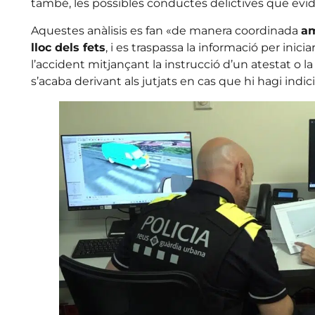
també, les possibles conductes delictives que evid
Aquestes anàlisis es fan «de manera coordinada
am
lloc dels fets
, i es traspassa la informació per inicia
l’accident mitjançant la instrucció d’un atestat o l
s’acaba derivant als jutjats en cas que hi hagi indici