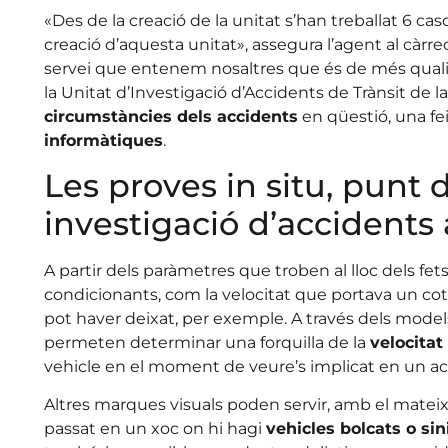
«Des de la creació de la unitat s’han treballat 6 c
creació d’aquesta unitat», assegura l’agent al càrr
servei que entenem nosaltres que és de més qualita
la Unitat d’Investigació d’Accidents de Trànsit de 
circumstàncies dels accidents
en qüestió, una fe
informàtiques
.
Les proves in situ, punt d
investigació d’accidents
A partir dels paràmetres que troben al lloc dels fets
condicionants, com la velocitat que portava un cot
pot haver deixat, per exemple. A través dels mode
permeten determinar una forquilla de la
velocita
vehicle en el moment de veure’s implicat en un ac
Altres marques visuals poden servir, amb el mate
passat en un xoc on hi hagi
vehicles bolcats o sin