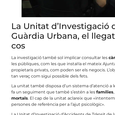
La Unitat d’Investigació 
Guàrdia Urbana, el lleg
cos
La investigació també sol implicar consultar les
cà
les públiques, com les que instal·la el mateix Aju
propietaris privats, com poden ser els negocis. L’ob
tan veraç com sigui possible dels fets.
La unitat també disposa d’un sistema d’atenció a l
fa un seguiment que també s’estén a les
famílies
mortals
. El cap de la unitat aclareix que «intente
persones de referència per a l’ajut psicològic».
La Unitat d’Investigació d’Accidents de Trànsit de