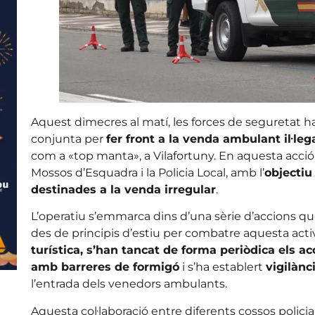
Aquest dimecres al matí, les forces de seguretat 
conjunta per
fer front a la venda ambulant il·leg
com a «top manta», a Vilafortuny. En aquesta acció p
Mossos d’Esquadra i la Policia Local, amb l’
objectiu
destinades a la venda irregular
.
L’operatiu s’emmarca dins d’una sèrie d’accions q
des de principis d’estiu per combatre aquesta activit
turística, s’han tancat de forma periòdica els a
amb barreres de formigó
i s’ha establert
vigilànc
l’entrada dels venedors ambulants.
Aquesta col·laboració entre diferents cossos policial