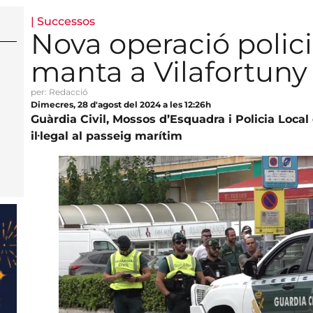
|
Successos
Nova operació polici
manta a Vilafortuny
per: Redacció
Dimecres, 28 d'agost del 2024 a les 12:26h
Guàrdia Civil, Mossos d’Esquadra i Policia Local
il·legal al passeig marítim