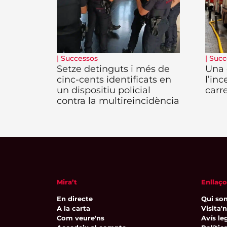
|
Successos
|
Succ
Setze detinguts i més de
Una 
cinc-cents identificats en
l’inc
un dispositiu policial
carr
contra la multireincidència
Mira’t
Enllaço
En directe
Qui so
A la carta
Visita'
Com veure'ns
Avís leg