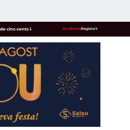
-cents identificats en un dispositiu policial contra la multir
En directe
Registra't