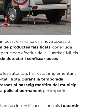
han posat en marxa una nova operació
al de productes falsificats
, coneguda
articipen efectius de la Guàrdia Civil, els
 de detectar i confiscar peces
ue les autoritats han estat implementant
at il·lícita.
Durant la temporada
ccessos al passeig marítim del municipi
ia policial permanent
per impedir
s busca intensificar els controls i
garantir