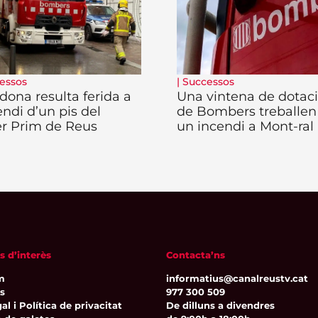
essos
|
Successos
dona resulta ferida a
Una vintena de dotac
endi d’un pis del
de Bombers treballen
er Prim de Reus
un incendi a Mont-ral
s d’interès
Contacta’ns
m
informatius@canalreustv.cat
ns
977 300 509
al i Política de privacitat
De dilluns a divendres