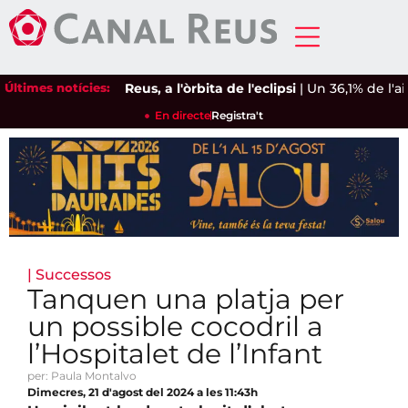
Últimes notícies:
Reus, a l'òrbita de l'eclipsi
|
Un 36,1% de l'aigu
En directe
Registra't
|
Successos
Tanquen una platja per
un possible cocodril a
l’Hospitalet de l’Infant
per: Paula Montalvo
Dimecres, 21 d'agost del 2024 a les 11:43h