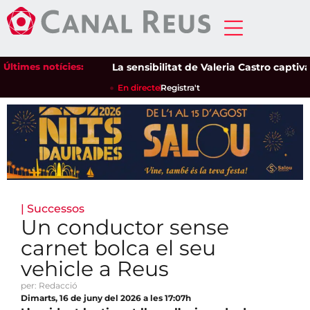
Últimes notícies:
La sensibilitat de Valeria Castro captiva el
En directe
Registra't
|
Successos
Un conductor sense
carnet bolca el seu
vehicle a Reus
per: Redacció
Dimarts, 16 de juny del 2026 a les 17:07h