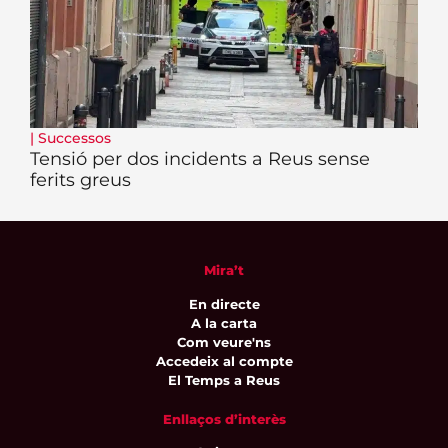
|
Successos
Tensió per dos incidents a Reus sense
ferits greus
Mira’t
En directe
A la carta
Com veure'ns
Accedeix al compte
El Temps a Reus
Enllaços d’interès