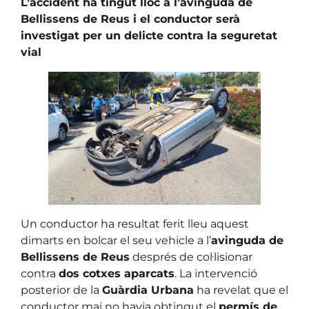
L’accident ha tingut lloc a l’avinguda de
Bellissens de Reus i el conductor serà
investigat per un delicte contra la seguretat
vial
Un conductor ha resultat ferit lleu aquest
dimarts en bolcar el seu vehicle a l’
avinguda de
Bellissens de Reus
després de col·lisionar
contra
dos cotxes aparcats
. La intervenció
posterior de la
Guàrdia Urbana
ha revelat que el
conductor mai no havia obtingut el
permís de