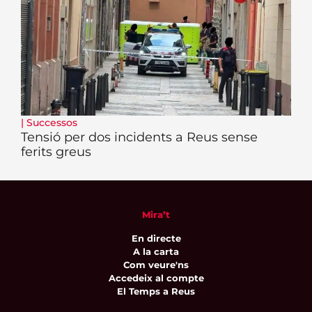
|
Successos
Tensió per dos incidents a Reus sense
ferits greus
Mira’t
En directe
A la carta
Com veure'ns
Accedeix al compte
El Temps a Reus