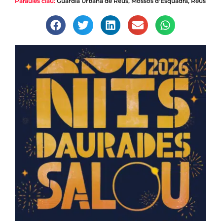
Paraules clau:
Guàrdia Urbana de Reus
,
Mossos d'Esquadra
,
Reus