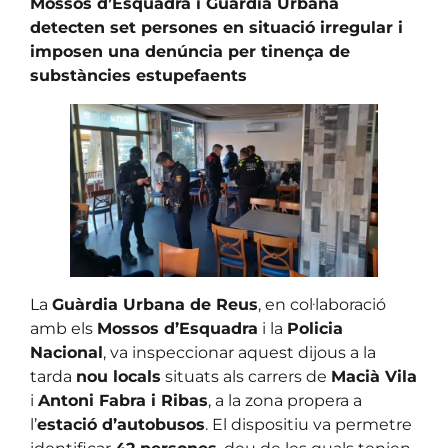
Mossos d’Esquadra i Guàrdia Urbana
detecten set persones en situació irregular i
imposen una denúncia per tinença de
substàncies estupefaents
La
Guàrdia Urbana de Reus
, en col·laboració
amb els
Mossos d’Esquadra
i la
Policia
Nacional
, va inspeccionar aquest dijous a la
tarda
nou locals
situats als carrers de
Macià Vila
i
Antoni Fabra i Ribas
, a la zona propera a
l’
estació d’autobusos
. El dispositiu va permetre