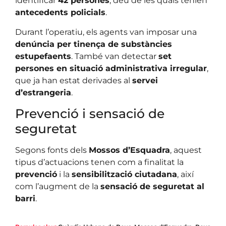
identificar
42 persones
, deu de les quals tenien
antecedents policials
.
Durant l’operatiu, els agents van imposar una
denúncia per tinença de substàncies
estupefaents
. També van detectar
set
persones en situació administrativa irregular
,
que ja han estat derivades al
servei
d’estrangeria
.
Prevenció i sensació de
seguretat
Segons fonts dels
Mossos d’Esquadra
, aquest
tipus d’actuacions tenen com a finalitat la
prevenció
i la
sensibilització ciutadana
, així
com l’augment de la
sensació de seguretat al
barri
.