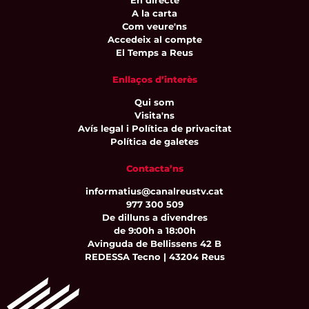
A la carta
Com veure'ns
Accedeix al compte
El Temps a Reus
Enllaços d’interès
Qui som
Visita'ns
Avís legal i Política de privacitat
Política de galetes
Contacta’ns
informatius@canalreustv.cat
977 300 509
De dilluns a divendres
de 9:00h a 18:00h
Avinguda de Bellissens 42 B
REDESSA Tecno | 43204 Reus