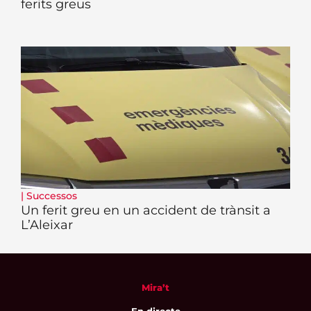
ferits greus
|
Successos
Un ferit greu en un accident de trànsit a
L’Aleixar
Mira’t
En directe