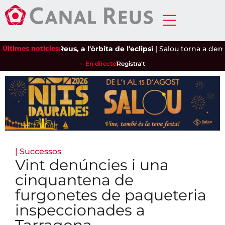
Últimes notícies:
Reus, a l'òrbita de l'eclipsi
|
Salou torna a demanar
En directe
Registra't
|
Successos
Vint denúncies i una
cinquantena de
furgonetes de paqueteria
inspeccionades a