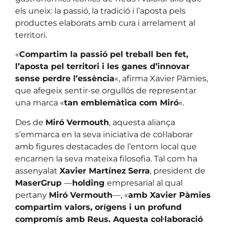
els uneix: la passió, la tradició i l’aposta pels
productes elaborats amb cura i arrelament al
territori.
«
Compartim la passió pel treball ben fet,
l’aposta pel territori i les ganes d’innovar
sense perdre l’essència
«, afirma Xavier Pàmies,
que afegeix sentir-se orgullós de representar
una marca «
tan emblemàtica com Miró
«.
Des de
Miró Vermouth
, aquesta aliança
s’emmarca en la seva iniciativa de col·laborar
amb figures destacades de l’entorn local que
encarnen la seva mateixa filosofia. Tal com ha
assenyalat
Xavier Martínez
Serra
, president de
MaserGrup
—
holding
empresarial al qual
pertany
Miró Vermouth
—, «
amb Xavier Pàmies
compartim valors, orígens i un profund
compromís amb Reus. Aquesta col·laboració