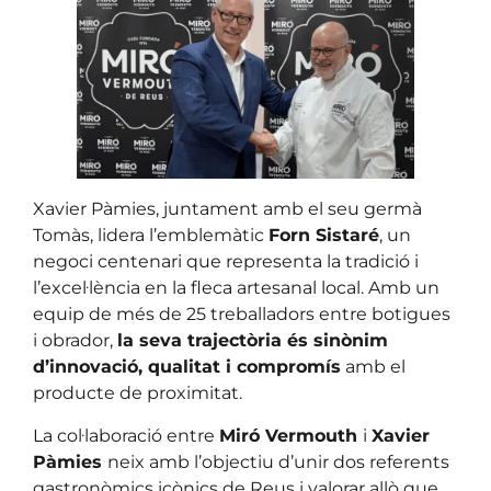
Xavier Pàmies, juntament amb el seu germà
Tomàs, lidera l’emblemàtic
Forn Sistaré
, un
negoci centenari que representa la tradició i
l’excel·lència en la fleca artesanal local. Amb un
equip de més de 25 treballadors entre botigues
i obrador,
la seva trajectòria és sinònim
d’innovació, qualitat i compromís
amb el
producte de proximitat.
La col·laboració entre
Miró Vermouth
i
Xavier
Pàmies
neix amb l’objectiu d’unir dos referents
gastronòmics icònics de Reus i valorar allò que