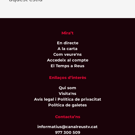
Mira’t
En directe
A la carta
Com veure'ns
Accedeix al compte
El Temps a Reus
Enllaços d’interès
Qui som
Visita'ns
Avís legal i Política de privacitat
Política de galetes
Contacta’ns
informatius@canalreustv.cat
977 300 509