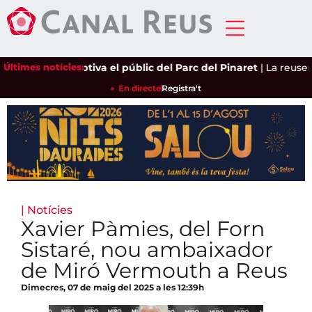
ria Castro captiva el públic del Parc del Pinaret
Últimes notícies:
|
La reusenca 
En directe
Registra't
|
Notícies
Xavier Pàmies, del Forn
Sistaré, nou ambaixador
de Miró Vermouth a Reus
Dimecres, 07 de maig del 2025 a les 12:39h