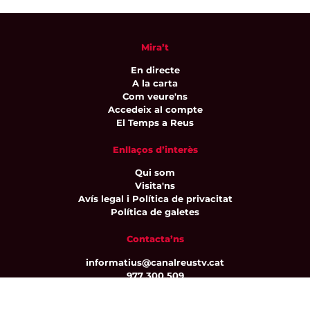
Mira’t
En directe
A la carta
Com veure'ns
Accedeix al compte
El Temps a Reus
Enllaços d’interès
Qui som
Visita'ns
Avís legal i Política de privacitat
Política de galetes
Contacta’ns
informatius@canalreustv.cat
977 300 509
De dilluns a divendres
de 9:00h a 18:00h