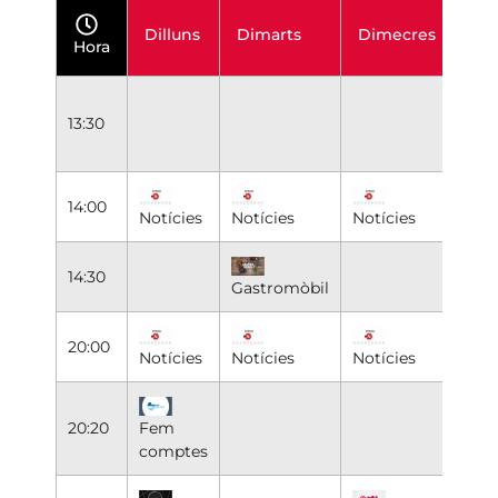
Dilluns
Dimarts
Dimecres
Dij
Hora
13:30
14:00
Notícies
Notícies
Notícies
Notí
14:30
Gastromòbil
20:00
Notícies
Notícies
Notícies
Notí
20:20
Fem
comptes