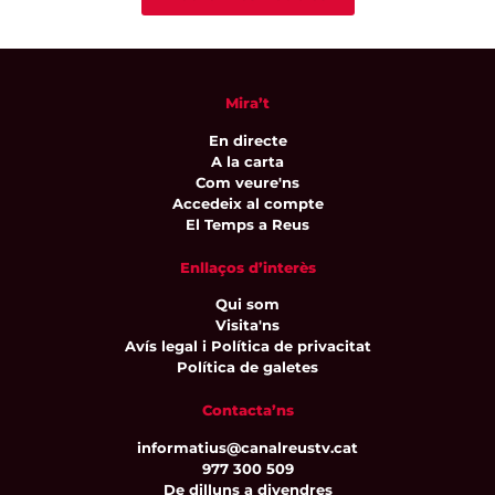
Mira’t
En directe
A la carta
Com veure'ns
Accedeix al compte
El Temps a Reus
Enllaços d’interès
Qui som
Visita'ns
Avís legal i Política de privacitat
Política de galetes
Contacta’ns
informatius@canalreustv.cat
977 300 509
De dilluns a divendres