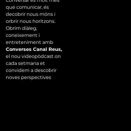
Conversar és molt més
que comunicar, és
decobrir nous móns i
orbrir nous horitzons.
Obrim diàleg,
coneixement i
entreteniment amb
Converses Canal Reus,
el nou videopòdcast on
cada setmana et
convidem a descobrir
noves perspectives
mentre fem allò que
millor se’ns dona,
conversar.
Episodi sota el títol
‘
Apuja el volum
‘ amb
Marco Ecléctico i André
Vicenzzo com a