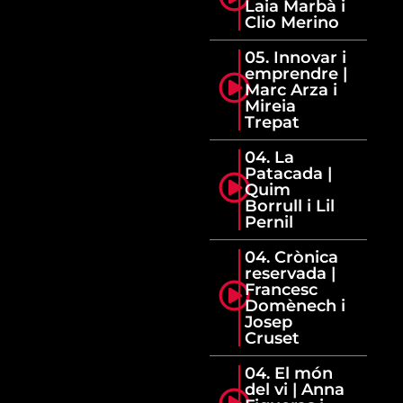
Laia Marbà i
Clio Merino
05. Innovar i
emprendre |
Marc Arza i
Mireia
Trepat
04. La
Patacada |
Quim
Borrull i Lil
Pernil
04. Crònica
reservada |
Francesc
Domènech i
Josep
Cruset
04. El món
del vi | Anna