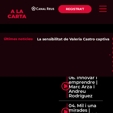
REGISTRA'T
A LA
CARTA
Últimes notícies:
La sensibilitat de Valeria Castro captiva el
06. Innovar i
emprendre |
Marc Arza i
Andreu
Rodríguez
04. Mil i una
mirades |