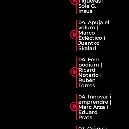
Figueras i
Sole G.
Insua
04. Apuja el
volum |
Marco
Ecléctico i
Juantxo
Skalari
04. Fem
pòdium |
Ricard
Notario i
Rubén
Torres
04. Innovar i
emprendre |
Marc Arza i
Eduard
Prats
03. Crònica